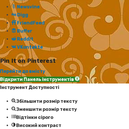
Newsvine
Digg
FriendFeed
Buffer
Reddit
VKontakte
Pin It on Pinterest
Перейти до вмісту
Відкрити Панель інструментів
Інструмент Доступності
Збільшити розмір тексту
Зменшити розмір тексту
Відтінки сірого
Високий контраст