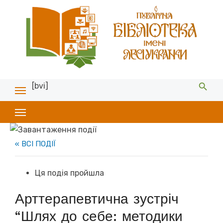
[bvi]
« ВСІ ПОДІЇ
Ця подія пройшла
Арттерапевтична зустріч
“Шлях до себе: методики