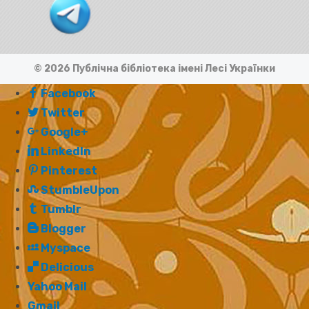
© 2026 Публічна бібліотека імені Лесі Українки
Facebook
Twitter
Google+
LinkedIn
Pinterest
StumbleUpon
Tumblr
Blogger
Myspace
Delicious
Yahoo Mail
Gmail