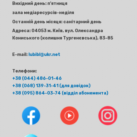
Вихідний день: п'ятниця
зала медіаресурсів-неділя
Останній день місяця: санітарний день
Адреса:
04053 м. Київ, вул. Олександра
Кониського (колишня Тургенєвська), 83-85
E-mail:
lubibl@ukr.net
Телефони:
+38 (044) 486-01-46
+38 (068) 139-31-41 (для довідок)
+38 (095) 864-03-74 (відділ абонемента)