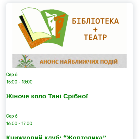
Сер
6
15:00
-
18:00
Жіноче коло Тані Срібної
Сер
6
16:00
-
17:00
Книжковий клуб: “Жовтолика”