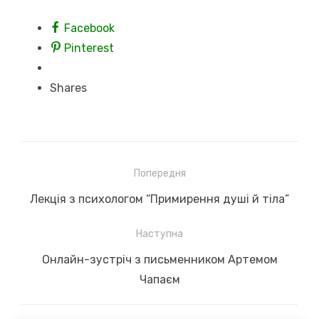
Facebook
Pinterest
Shares
Навігація
Попередня
записів
Previous
Лекція з психологом “Примирення душі й тіла”
post:
Наступна
Next
Онлайн-зустріч з письменником Артемом
post:
Чапаєм