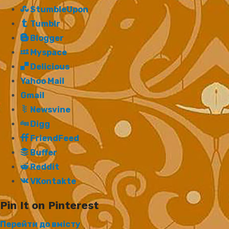
StumbleUpon
Tumblr
Blogger
Myspace
Delicious
Yahoo Mail
Gmail
Newsvine
Digg
FriendFeed
Buffer
Reddit
VKontakte
Pin It on Pinterest
Перейти до вмісту