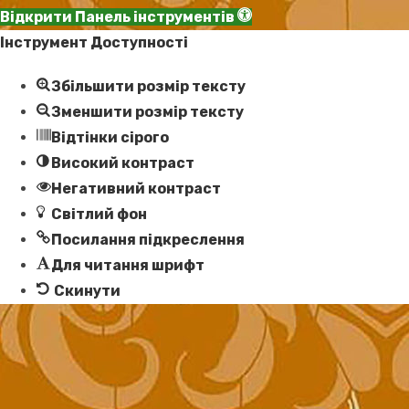
Відкрити Панель інструментів
Інструмент Доступності
Збільшити розмір тексту
Зменшити розмір тексту
Відтінки сірого
Високий контраст
Негативний контраст
Світлий фон
Посилання підкреслення
Для читання шрифт
Скинути