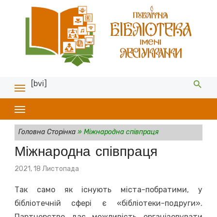
[bvi]
Головна Сторінка
»
Міжнародна співпраця
Міжнародна співпраця
Posted
2021, 18 Листопада
on
Так само як існують міста-побратими, у
бібліотечній сфері є «бібліотеки-подруги».
Партнерство дає можливість організовувати