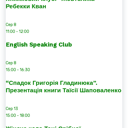
Ребекки Кван
Сер
8
11:00
-
12:00
English Speaking Club
Сер
8
15:00
-
16:30
“Спадок Григорія Гладинюка”.
Презентація книги Таїсії Шаповаленко
Сер
13
15:00
-
18:00