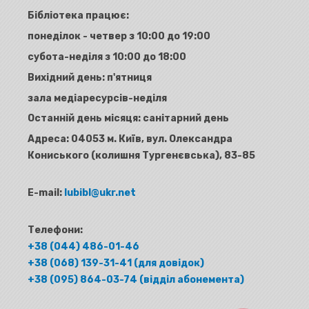
Бібліотека працює:
понеділок - четвер з 10:00 до 19:00
субота-неділя з 10:00 до 18:00
Вихідний день: п'ятниця
зала медіаресурсів-неділя
Останній день місяця: санітарний день
Адреса:
04053 м. Київ, вул. Олександра
Кониського (колишня Тургенєвська), 83-85
E-mail:
lubibl@ukr.net
Телефони:
+38 (044) 486-01-46
+38 (068) 139-31-41 (для довідок)
+38 (095) 864-03-74 (відділ абонемента)