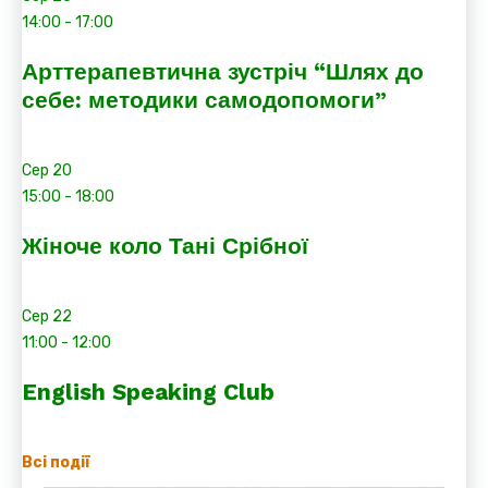
14:00
-
17:00
Арттерапевтична зустріч “Шлях до
себе: методики самодопомоги”
Сер
20
15:00
-
18:00
Жіноче коло Тані Срібної
Сер
22
11:00
-
12:00
English Speaking Club
Всі події