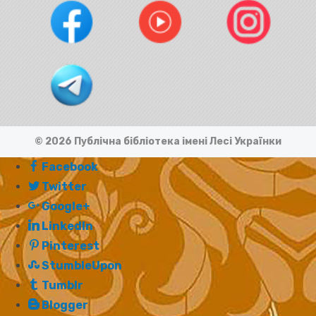
© 2026 Публічна бібліотека імені Лесі Українки
Facebook
Twitter
Google+
LinkedIn
Pinterest
StumbleUpon
Tumblr
Blogger