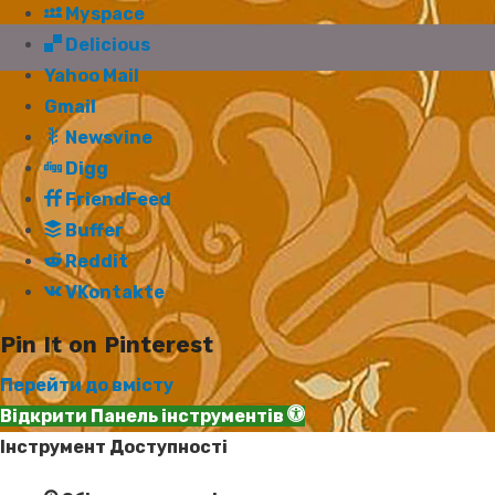
Myspace
Delicious
Yahoo Mail
Gmail
Newsvine
Digg
FriendFeed
Buffer
Reddit
VKontakte
Pin It on Pinterest
Перейти до вмісту
Відкрити Панель інструментів
Інструмент Доступності