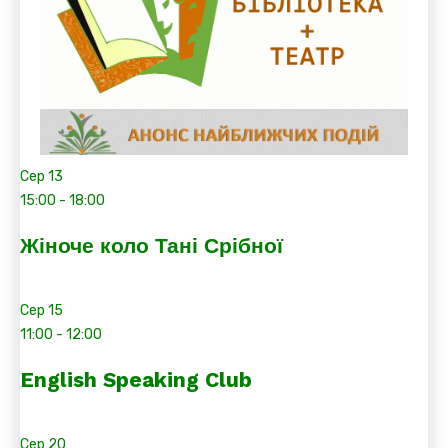
Сер
13
15:00
-
18:00
Жіноче коло Тані Срібної
Сер
15
11:00
-
12:00
English Speaking Club
Сер
20