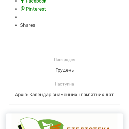
Facebook
Pinterest
Shares
Навігація
Попередня
записів
Previous
Грудень
post:
Наступна
Next
Архів: Календар знаменних і пам’ятних дат
post: