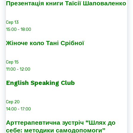
Презентація книги Таїсії Шаповаленко
Сер
13
15:00
-
18:00
Жіноче коло Тані Срібної
Сер
15
11:00
-
12:00
English Speaking Club
Сер
20
14:00
-
17:00
Арттерапевтична зустріч “Шлях до
себе: методики самодопомоги”