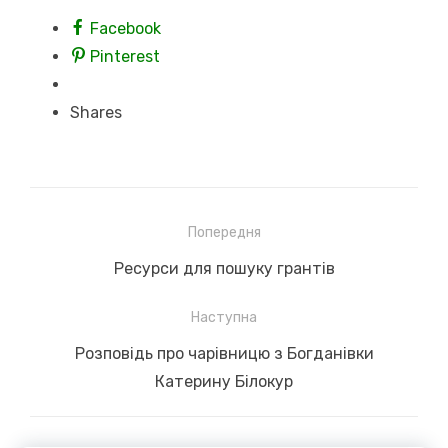
Facebook
Pinterest
Shares
Навігація
Попередня
записів
Previous
Ресурси для пошуку грантів
post:
Наступна
Next
Розповідь про чарівницю з Богданівки
post:
Катерину Білокур