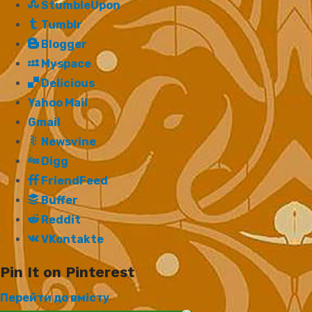
StumbleUpon
Tumblr
Blogger
Myspace
Delicious
Yahoo Mail
Gmail
Newsvine
Digg
FriendFeed
Buffer
Reddit
VKontakte
Pin It on Pinterest
Перейти до вмісту