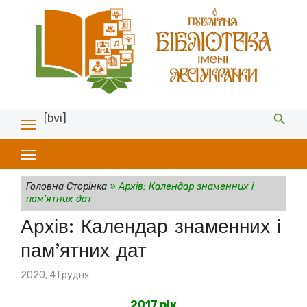
[bvi]
Головна Сторінка
»
Архів: Календар знаменних і
пам’ятних дат
Архів: Календар знаменних і
пам’ятних дат
Posted
2020, 4 Грудня
on
2017 рік