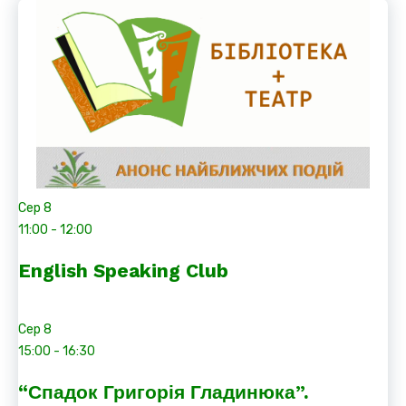
Сер
8
11:00
-
12:00
English Speaking Club
Сер
8
15:00
-
16:30
“Спадок Григорія Гладинюка”.