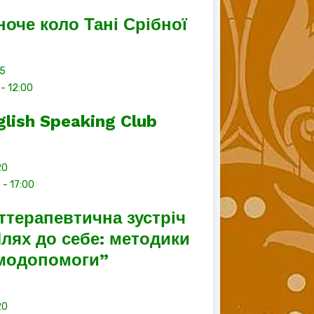
ноче коло Тані Срібної
15
-
12:00
glish Speaking Club
20
0
-
17:00
ттерапевтична зустріч
лях до себе: методики
модопомоги”
20