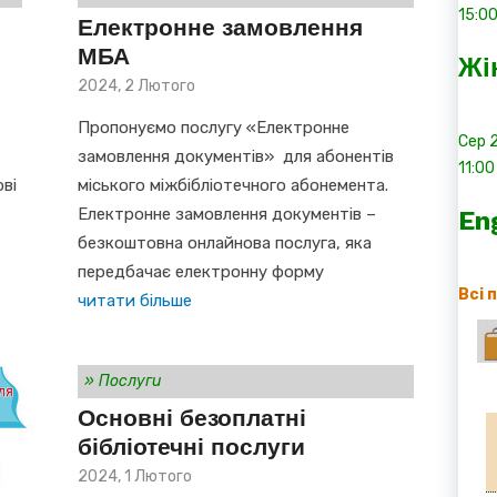
15:0
Електронне замовлення
МБА
Жі
Posted
2024, 2 Лютого
on
Пропонуємо послугу «Електронне
Сер
замовлення документів» для абонентів
11:00
ові
міського міжбібліотечного абонемента.
Електронне замовлення документів –
En
безкоштовна онлайнова послуга, яка
передбачає електронну форму
Всі 
читати більше
»
Послуги
Основні безоплатні
бібліотечні послуги
Posted
2024, 1 Лютого
on