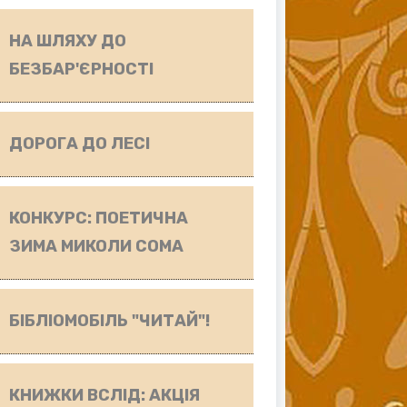
НА ШЛЯХУ ДО
БЕЗБАР'ЄРНОСТІ
ДОРОГА ДО ЛЕСІ
КОНКУРС: ПОЕТИЧНА
ЗИМА МИКОЛИ СОМА
БІБЛІОМОБІЛЬ "ЧИТАЙ"!
КНИЖКИ ВСЛІД: АКЦІЯ