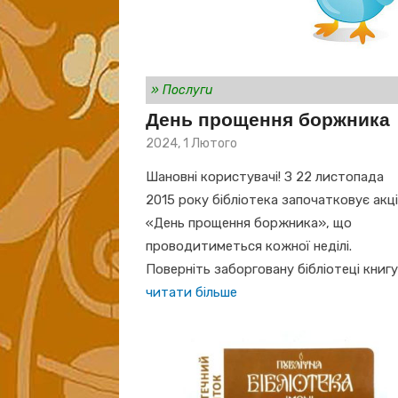
»
Послуги
День прощення боржника
Posted
2024, 1 Лютого
on
Шановні користувачі! З 22 листопада
2015 року бібліотека започатковує акц
«День прощення боржника», що
проводитиметься кожної неділі.
Поверніть заборговану бібліотеці книг
читати більше