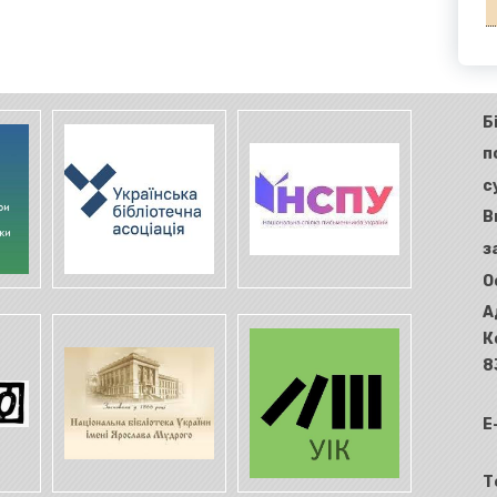
Б
п
с
В
з
О
А
К
8
E
Т