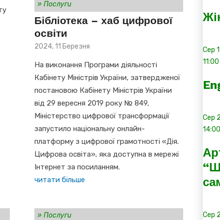
»
Послуги
ту
Жі
Бібліотека – хаб цифрової
освіти
Posted
2024, 11 Березня
Сер
on
11:00
На виконання Програми діяльності
Кабінету Міністрів України, затвердженої
En
постановою Кабінету Міністрів України
від 29 вересня 2019 року № 849,
Міністерство цифрової трансформації
Сер
запустило національну онлайн-
14:0
платформу з цифрової грамотності «Дія.
Ар
Цифрова освіта», яка доступна в мережі
“Ш
Інтернет за посиланням.
са
читати більше
Сер
»
Послуги