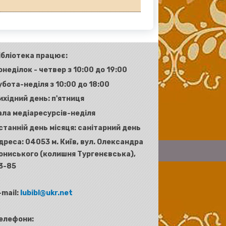
ібліотека працює:
онеділок - четвер з 10:00 до 19:00
убота-неділя з 10:00 до 18:00
ихідний день: п'ятниця
ала медіаресурсів-неділя
станній день місяця: санітарний день
дреса:
04053 м. Київ, вул. Олександра
ониського (колишня Тургенєвська),
3-85
-mail:
lubibl@ukr.net
елефони: