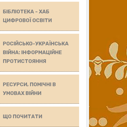
БІБЛІОТЕКА - ХАБ
ЦИФРОВОЇ ОСВІТИ
РОСІЙСЬКО-УКРАЇНСЬКА
ВІЙНА: ІНФОРМАЦІЙНЕ
ПРОТИСТОЯННЯ
РЕСУРСИ, ПОМІЧНІ В
УМОВАХ ВІЙНИ
ЩО ПОЧИТАТИ