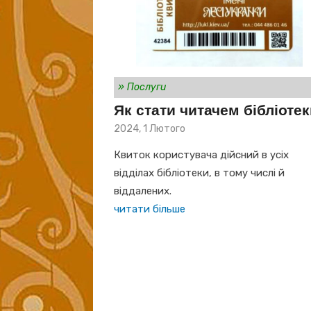
»
Послуги
Як стати читачем бібліоте
Posted
2024, 1 Лютого
on
Квиток користувача дійсний в усіх
відділах бібліотеки, в тому числі й
віддалених.
читати більше