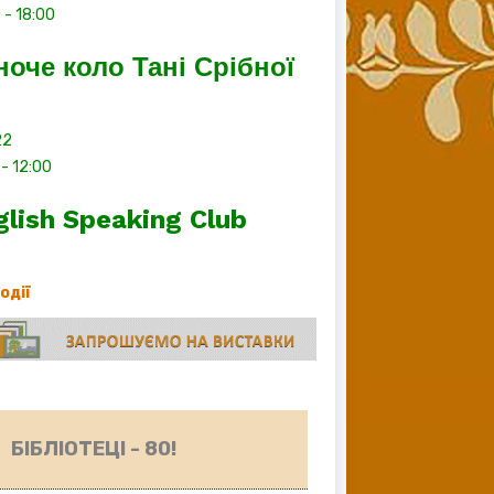
0
-
18:00
ноче коло Тані Срібної
22
-
12:00
glish Speaking Club
події
БІБЛІОТЕЦІ - 80!