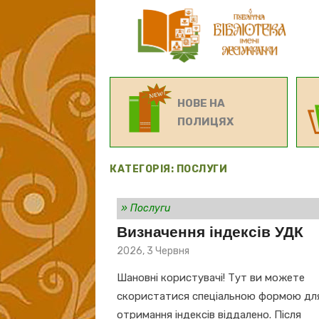
НОВЕ НА
ПОЛИЦЯХ
КАТЕГОРІЯ:
ПОСЛУГИ
»
Послуги
Визначення індексів УДК
Posted
2026, 3 Червня
on
Шановні користувачі! Тут ви можете
скористатися спеціальною формою дл
отримання індексів віддалено. Після