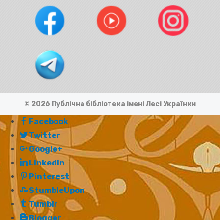
© 2026 Публічна бібліотека імені Лесі Українки
Facebook
Twitter
Google+
LinkedIn
Pinterest
StumbleUpon
Tumblr
Blogger