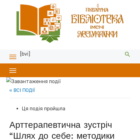
[bvi]
« ВСІ ПОДІЇ
Ця подія пройшла
Арттерапевтична зустріч
“Шлях до себе: методики