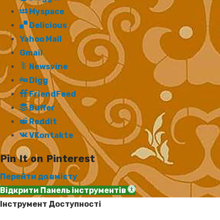
Myspace
Delicious
Yahoo Mail
Gmail
Newsvine
Digg
FriendFeed
Buffer
Reddit
VKontakte
Pin It on Pinterest
Перейти до вмісту
Відкрити Панель інструментів
Інструмент Доступності