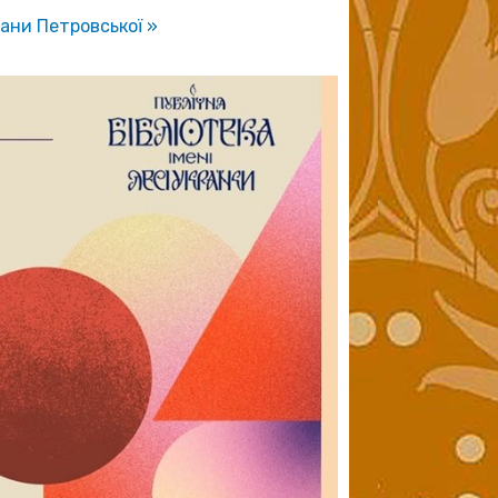
лани Петровської
»