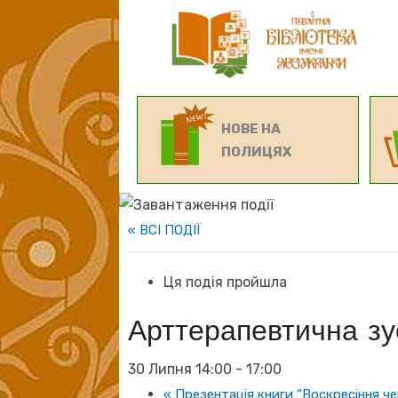
НОВЕ НА
ПОЛИЦЯХ
« ВСІ ПОДІЇ
Ця подія пройшла
Арттерапевтична зу
30 Липня 14:00
-
17:00
«
Презентація книги “Воскресіння ч