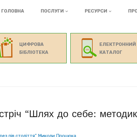
ГОЛОВНА
ПОСЛУГИ
РЕСУРСИ
ПРО
ЦИФРОВА
ЕЛЕКТРОННИЙ
БІБЛІОТЕКА
КАТАЛОГ
стріч “Шлях до себе: методи
ерез пів століття” Миколи Процюка