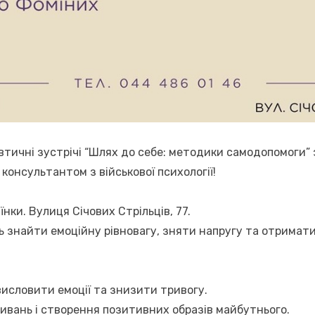
втичні зустрічі “Шлях до себе: методики самодопомоги”
консультантом з військової психології!
їнки. Вулиця Січових Стрільців, 77.
ь знайти емоційну рівновагу, зняти напругу та отримат
висловити емоції та знизити тривогу.
вань і створення позитивних образів майбутнього.