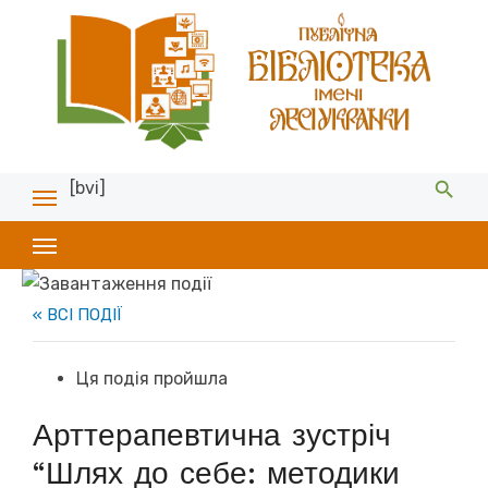
[bvi]
« ВСІ ПОДІЇ
Ця подія пройшла
Арттерапевтична зустріч
“Шлях до себе: методики