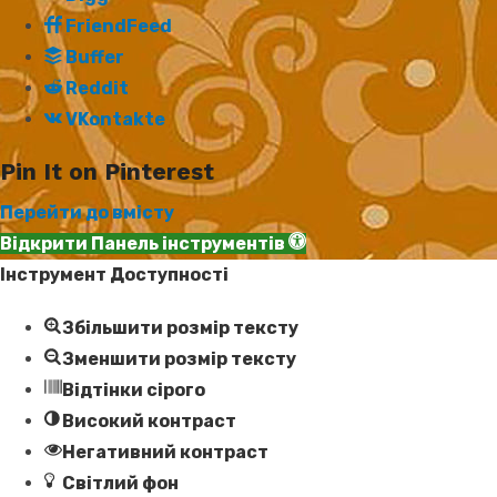
FriendFeed
Buffer
Reddit
VKontakte
Pin It on Pinterest
Перейти до вмісту
Відкрити Панель інструментів
Інструмент Доступності
Збільшити розмір тексту
Зменшити розмір тексту
Відтінки сірого
Високий контраст
Негативний контраст
Світлий фон