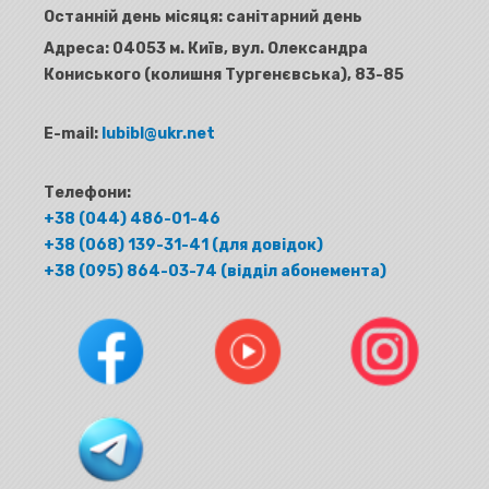
Останній день місяця: санітарний день
Адреса:
04053 м. Київ, вул. Олександра
Кониського (колишня Тургенєвська), 83-85
E-mail:
lubibl@ukr.net
Телефони:
+38 (044) 486-01-46
+38 (068) 139-31-41 (для довідок)
+38 (095) 864-03-74 (відділ абонемента)