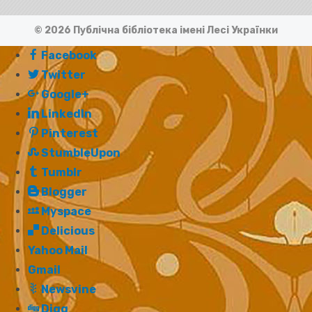
© 2026 Публічна бібліотека імені Лесі Українки
Facebook
Twitter
Google+
LinkedIn
Pinterest
StumbleUpon
Tumblr
Blogger
Myspace
Delicious
Yahoo Mail
Gmail
Newsvine
Digg