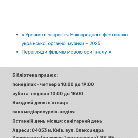
«
Урочисте закриття Міжнародного фестивалю
української органної музики – 2025
Перегляди фільмів мовою оригіналу
»
Бібліотека працює:
понеділок - четвер з 10:00 до 19:00
субота-неділя з 10:00 до 18:00
Вихідний день: п'ятниця
зала медіаресурсів-неділя
Останній день місяця: санітарний день
Адреса:
04053 м. Київ, вул. Олександра
Кониського (колишня Тургенєвська), 83-85