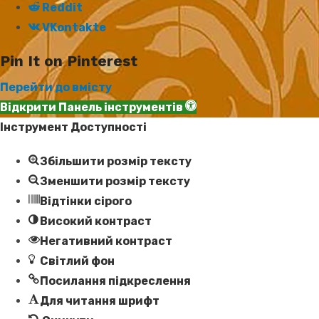
Reddit
VKontakte
Pin It on Pinterest
Перейти до вмісту
Відкрити Панель інструментів
Інструмент Доступності
Збільшити розмір тексту
Зменшити розмір тексту
Відтінки сірого
Високий контраст
Негативний контраст
Світлий фон
Посилання підкреслення
Для читання шрифт