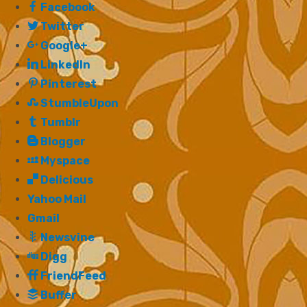
Facebook
Twitter
Google+
LinkedIn
Pinterest
StumbleUpon
Tumblr
Blogger
Myspace
Delicious
Yahoo Mail
Gmail
Newsvine
Digg
FriendFeed
Buffer