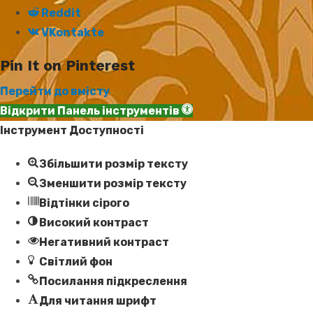
Reddit
VKontakte
Pin It on Pinterest
Перейти до вмісту
Відкрити Панель інструментів
Інструмент Доступності
Збільшити розмір тексту
Зменшити розмір тексту
Відтінки сірого
Високий контраст
Негативний контраст
Світлий фон
Посилання підкреслення
Для читання шрифт