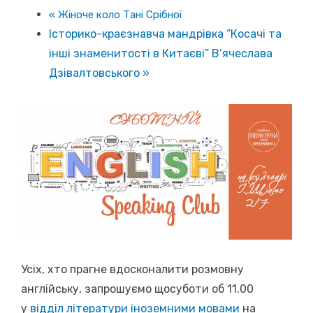
«
Жіноче коло Тані Срібної
Історико-краєзнавча мандрівка “Косачі та
інші знаменитості в Китаєві” В’ячеслава
Дзівалтовського
»
Усіх, хто прагне вдосконалити розмовну
англійську, запрошуємо щосуботи об 11.00
у
відділ літератури іноземними мовами
на