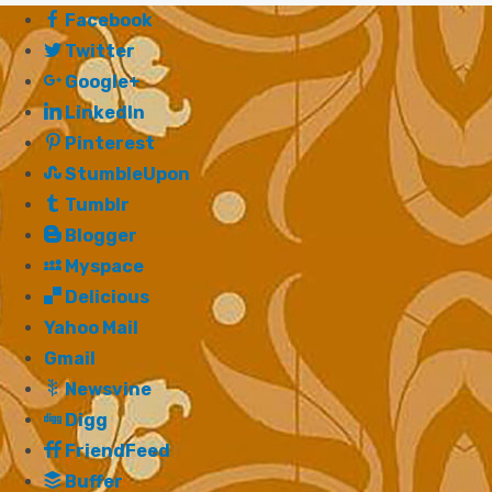
Facebook
Twitter
Google+
LinkedIn
Pinterest
StumbleUpon
Tumblr
Blogger
Myspace
Delicious
Yahoo Mail
Gmail
Newsvine
Digg
FriendFeed
Buffer