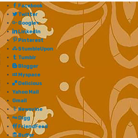
Facebook
Twitter
Google+
LinkedIn
Pinterest
StumbleUpon
Tumblr
Blogger
Myspace
Delicious
Yahoo Mail
Gmail
Newsvine
Digg
FriendFeed
Buffer