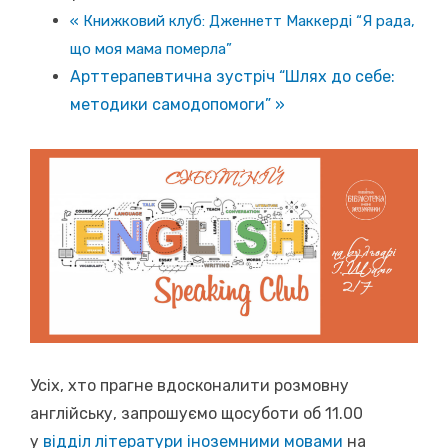
«
Книжковий клуб: Дженнетт Маккерді “Я рада,
що моя мама померла”
Арттерапевтична зустріч “Шлях до себе:
методики самодопомоги”
»
Усіх, хто прагне вдосконалити розмовну
англійську, запрошуємо щосуботи об 11.00
у
відділ літератури іноземними мовами
на