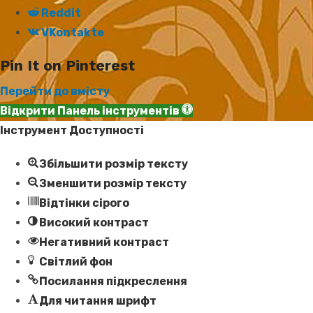
Reddit
VKontakte
Pin It on Pinterest
Перейти до вмісту
Відкрити Панель інструментів
Інструмент Доступності
Збільшити розмір тексту
Зменшити розмір тексту
Відтінки сірого
Високий контраст
Негативний контраст
Світлий фон
Посилання підкреслення
Для читання шрифт