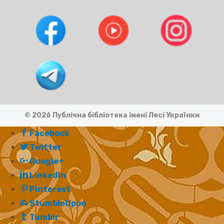
© 2026 Публічна бібліотека імені Лесі Українки
Facebook
Twitter
Google+
LinkedIn
Pinterest
StumbleUpon
Tumblr