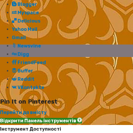
Blogger
Myspace
Delicious
Yahoo Mail
Gmail
Newsvine
Digg
FriendFeed
Buffer
Reddit
VKontakte
Pin It on Pinterest
Перейти до вмісту
Відкрити Панель інструментів
Інструмент Доступності