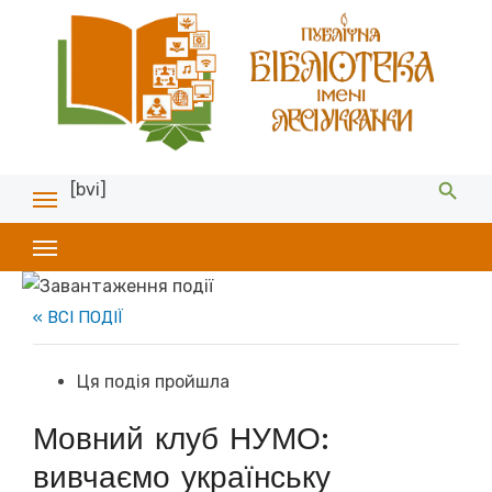
[bvi]
« ВСІ ПОДІЇ
Ця подія пройшла
Мовний клуб НУМО:
вивчаємо українську