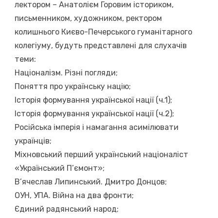
лектором – Анатолієм Горовим істориком,
письменником, художником, ректором
колишнього Києво-Печерського гуманітарного
колегіуму, будуть представлені для слухачів
теми:
Націоналізм. Різні погляди;
Поняття про українську націю;
Історія формування української нації (ч.1);
Історія формування української нації (ч.2);
Російська імперія і намагання асимілювати
українців;
Міхновський перший український націоналіст
«Український П’ємонт»;
В’ячеслав Липинський. Дмитро Донцов;
ОУН, УПА. Війна на два фронти;
Єдиний радянський народ;