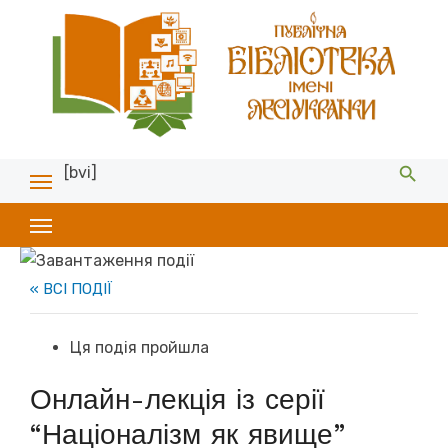
[bvi]
« ВСІ ПОДІЇ
Ця подія пройшла
Онлайн-лекція із серії
“Націоналізм як явище”