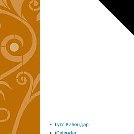
Гугл Календар
iCalendar