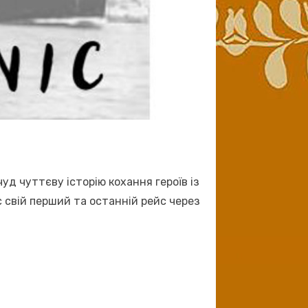
уд чуттєву історію кохання героїв із
ює свій перший та останній рейс через