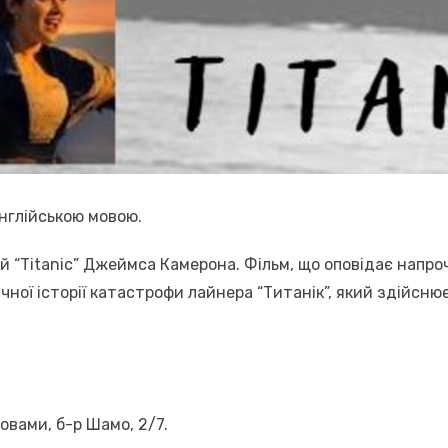
нглійською мовою.
 “Titanic” Джеймса Камерона. Фільм, що оповідає напроч
ічної історії катастрофи лайнера “Титанік”, який здійсн
овами, б-р Шамо, 2/7.