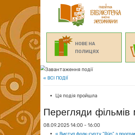
НОВЕ НА
ПОЛИЦЯХ
« ВСІ ПОДІЇ
Ця подія пройшла
Перегляди фільмів 
08.09.2025 14:00
-
16:00
«
Виступ фолк-гурту “Rún” з програмо