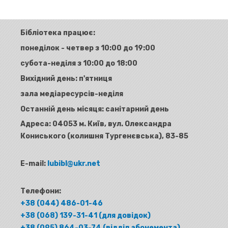
Бібліотека працює:
понеділок - четвер з 10:00 до 19:00
субота-неділя з 10:00 до 18:00
Вихідний день: п'ятниця
зала медіаресурсів-неділя
Останній день місяця: санітарний день
Адреса:
04053 м. Київ, вул. Олександра
Кониського (колишня Тургенєвська), 83-85
E-mail:
lubibl@ukr.net
Телефони:
+38 (044) 486-01-46
+38 (068) 139-31-41 (для довідок)
+38 (095) 864-03-74 (відділ абонемента)