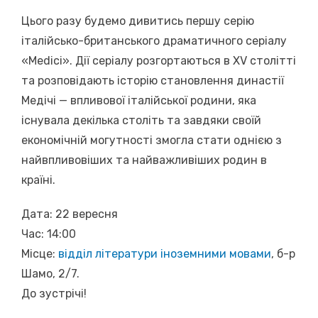
Цього разу будемо дивитись першу серію
італійсько-британського драматичного серіалу
«Medici». Дії серіалу розгортаються в XV столітті
та розповідають історію становлення династії
Медічі — впливової італійської родини, яка
існувала декілька століть та завдяки своїй
економічній могутності змогла стати однією з
найвпливовіших та найважливіших родин в
країні.
Дата: 22 вересня
Час: 14:00
Місце:
відділ літератури іноземними мовами
, б-р
Шамо, 2/7.
До зустрічі!