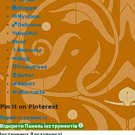
Blogger
Myspace
Delicious
Yahoo Mail
Gmail
Newsvine
Digg
FriendFeed
Buffer
Reddit
VKontakte
Pin It on Pinterest
Перейти до вмісту
Відкрити Панель інструментів
Інструмент Доступності