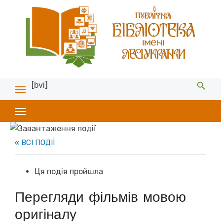
[bvi]
« ВСІ ПОДІЇ
Ця подія пройшла
Перегляди фільмів мовою
оригіналу