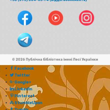
© 2026 Публічна бібліотека імені Лесі Українки
Facebook
Twitter
Google+
LinkedIn
Pinterest
StumbleUpon
Tumblr