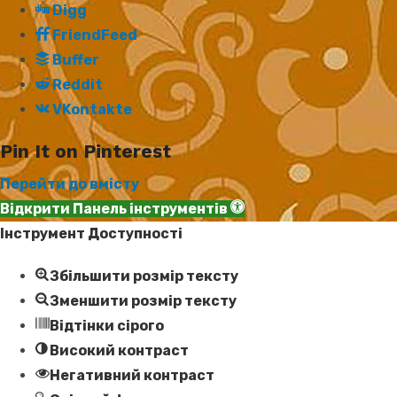
Digg
FriendFeed
Buffer
Reddit
VKontakte
Pin It on Pinterest
Перейти до вмісту
Відкрити Панель інструментів
Інструмент Доступності
Збільшити розмір тексту
Зменшити розмір тексту
Відтінки сірого
Високий контраст
Негативний контраст