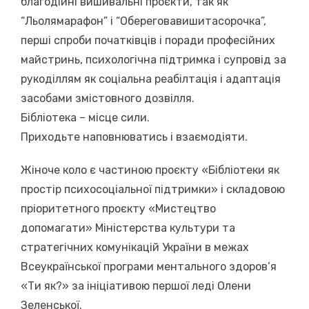
благодійні вишивальні проєкти, так як
“Льолямарафон” і “Обереговавишитасорочка”,
перші спроби початківців і поради професійних
майстринь, психологічна підтримка і супровід за
рукоділлям як соціальна реабілтація і адаптація
засобами змістовного дозвілля.
Бібліотека – місце сили.
Приходьте наповнюватись і взаємодіяти.
Жіноче коло є частиною проєкту «Бібліотеки як
простір психосоціальної підтримки» і складовою
пріоритетного проєкту «Мистецтво
допомагати» Міністерства культури та
стратегічних комунікацій України в межах
Всеукраїнської програми ментального здоров’я
«Ти як?» за ініціативою першої леді Олени
Зеленської.