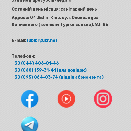
зала медіаресурсів-неділя
Останній день місяця: санітарний день
Адреса:
04053 м. Київ, вул. Олександра
Кониського (колишня Тургенєвська), 83-85
E-mail:
lubibl@ukr.net
Телефони:
+38 (044) 486-01-46
+38 (068) 139-31-41 (для довідок)
+38 (095) 864-03-74 (відділ абонемента)