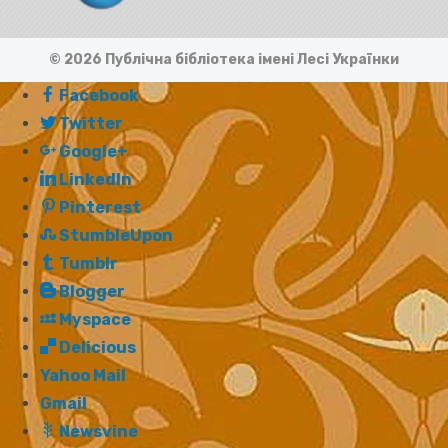
© 2026 Публічна бібліотека імені Лесі Українки
Facebook
Twitter
Google+
LinkedIn
Pinterest
StumbleUpon
Tumblr
Blogger
Myspace
Delicious
Yahoo Mail
Gmail
Newsvine