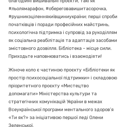
благодійні вишивальні проєкти, такі як
#льолямарафон, #обереговавишитасорочка,
#рушникзціленнякиївщиниукраїни; перші спроби
початківців і поради професійних майстринь,
психологічна підтримка і супровід за рукоділлям
як соціальна реабілітація та адаптація засобами
змістовного дозвілля. Бібліотека – місце сили.
Приходьте наповнюватись і взаємодіяти!
Жіноче коло є частиною проєкту «Бібліотеки як
простір психосоціальної підтримки» і складовою
пріоритетного проєкту «Мистецтво
допомагати» Міністерства культури та
стратегічних комунікацій України в межах
Всеукраїнської програми ментального здоров’я
«Ти як?» за ініціативою першої леді Олени
Зеленської.