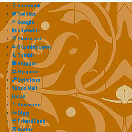
Facebook
Twitter
Google+
LinkedIn
Pinterest
StumbleUpon
Tumblr
Blogger
Myspace
Delicious
Yahoo Mail
Gmail
Newsvine
Digg
FriendFeed
Buffer