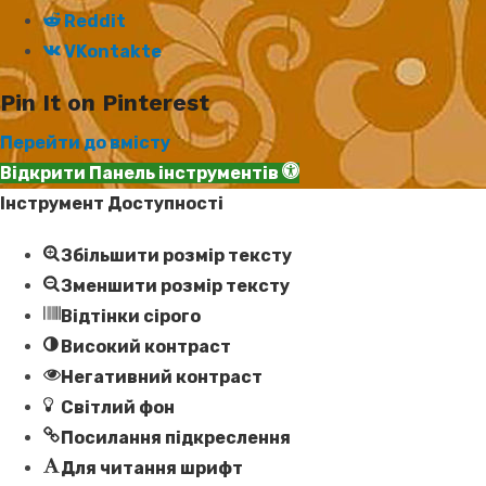
Reddit
VKontakte
Pin It on Pinterest
Перейти до вмісту
Відкрити Панель інструментів
Інструмент Доступності
Збільшити розмір тексту
Зменшити розмір тексту
Відтінки сірого
Високий контраст
Негативний контраст
Світлий фон
Посилання підкреслення
Для читання шрифт