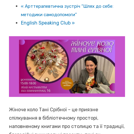
«
Арттерапевтична зустріч “Шлях до себе:
методики самодопомоги”
English Speaking Club
»
Жіноче коло Тані Срібної – це приязне
спілкування в бібліотечному просторі,
наповненому книгами про столицю та її традиції,