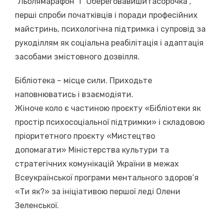
“Льолямарафон” і “Обереговавишитасорочка”,
перші спроби початківців і поради професійних
майстринь, психологічна підтримка і супровід за
рукоділлям як соціальна реабілітація і адаптація
засобами змістовного дозвілля.
Бібліотека – місце сили. Приходьте
наповнюватись і взаємодіяти.
Жіноче коло є частиною проєкту «Бібліотеки як
простір психосоціальної підтримки» і складовою
пріоритетного проєкту «Мистецтво
допомагати» Міністерства культури та
стратегічних комунікацій України в межах
Всеукраїнської програми ментального здоров’я
«Ти як?» за ініціативою першої леді Олени
Зеленської.