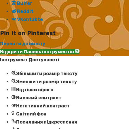
Buffer
Reddit
VKontakte
Pin It on Pinterest
Перейти до вмісту
Відкрити Панель інструментів
Інструмент Доступності
Збільшити розмір тексту
Зменшити розмір тексту
Відтінки сірого
Високий контраст
Негативний контраст
Світлий фон
Посилання підкреслення