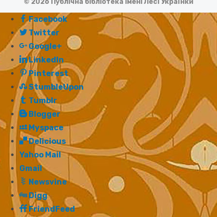
© 2026 Публічна бібліотека імені Лесі Українки
Facebook
Twitter
Google+
LinkedIn
Pinterest
StumbleUpon
Tumblr
Blogger
Myspace
Delicious
Yahoo Mail
Gmail
Newsvine
Digg
FriendFeed