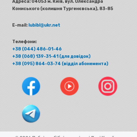
Адреса:
04053 м. Київ, вул. Олександра
Кониського (колишня Тургенєвська), 83-85
E-mail:
lubibl@ukr.net
Телефони:
+38 (044) 486-01-46
+38 (068) 139-31-41 (для довідок)
+38 (095) 864-03-74 (відділ абонемента)