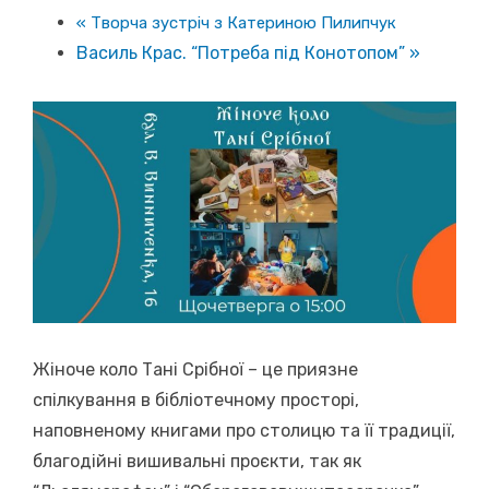
«
Творча зустріч з Катериною Пилипчук
Василь Крас. “Потреба під Конотопом”
»
Жіноче коло Тані Срібної – це приязне
спілкування в бібліотечному просторі,
наповненому книгами про столицю та її традиції,
благодійні вишивальні проєкти, так як