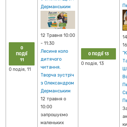
П
Дерманським
12 Травня 10:00
1
-
11:30
16
0
Лесине коло
“К
ПОДІЇ
0 ПОДІЇ
13
дитячого
11
Т
0 подія,
13
читання.
Ш
0 подія,
11
Творча зустріч
В
з Олександром
П
Дерманським
С
12 травня о
П
10:00
З
запрошуємо
а
маленьких
к