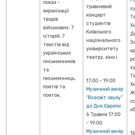
показ -
травневий
х
екранізації
концерт
Т
творів
студентів
Х
військових. 7
Київського
Д
історій, 7
національного
З
текстів від
університету
кр
українських
театру, кіно і
р
письменників
х
та
Т
письменниць,
17:00
-
19:00
Х
поетів та
Музичний вечір
Жі
поеток,
“Всесвіт звуку”
с
до Дня Європи
об
6 Травня 17:00
-
19:00
Музичний вечір
1