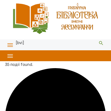
[bvi]
35 події found.