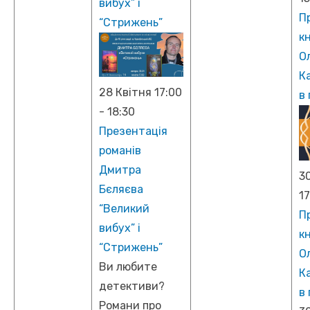
вибух” і
П
“Стрижень”
к
О
К
28 Квітня 17:00
в 
-
18:30
Презентація
романів
Дмитра
30
Бєляєва
17
“Великий
П
вибух” і
к
“Стрижень”
О
Ви любите
К
детективи?
в 
Романи про