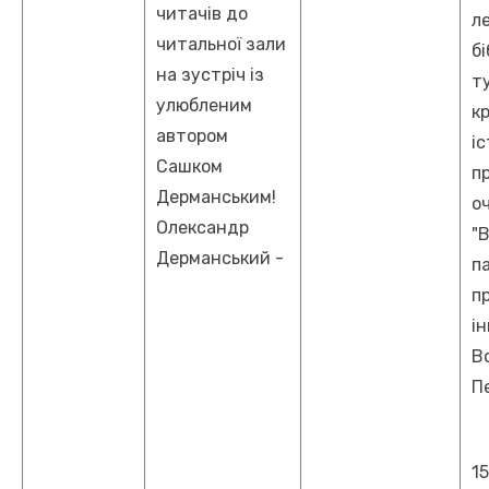
читачів до
л
читальної зали
бі
на зустріч із
т
улюбленим
к
автором
іс
Сашком
п
Дерманським!
о
Олександр
"
Дерманський -
п
п
ін
В
П
1