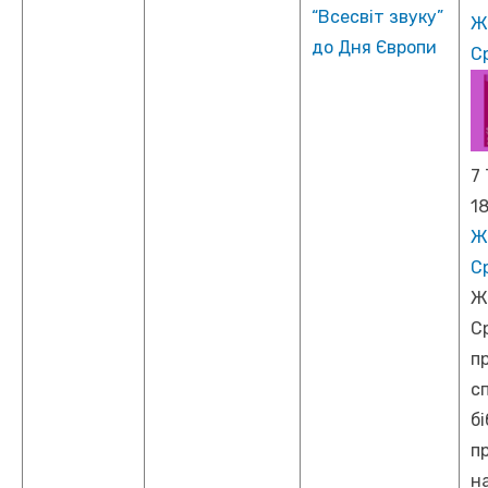
“Всесвіт звуку”
Ж
до Дня Європи
Ср
7
1
Ж
Ср
Ж
Ср
п
с
б
пр
н