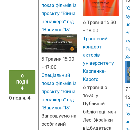
1
показ фільмів із
“
проєкту “Війна
з
ненажера” від
6 Травня 16:30
че
“Вавилон`13”
-
18:00
Р
Травневий
х
концерт
Т
акторів
Х
5 Травня 15:00
університету
-
17:00
Карпенка-
Спеціальний
0
Карого
ПОДІЇ
показ фільмів із
6 травня о
4
7
проєкту “Війна
16:30 у
16
0 подія,
4
ненажера” від
Публічній
“
“Вавилон`13”
бібліотеці імені
з
Запрошуємо на
Лесі Українки
че
особливий
відбудеться
Р