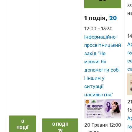
х
н
1 подія,
20
12:00
-
13:30
1
Інформаційно-
А
просвітницький
з
захід “Не
с
мовчи! Як
с
допомогти собі
і іншим у
ситуації
насильства”
2
1
А
0
0 ПОДІЇ
20 Травня 12:00
з
ПОДІЇ
19