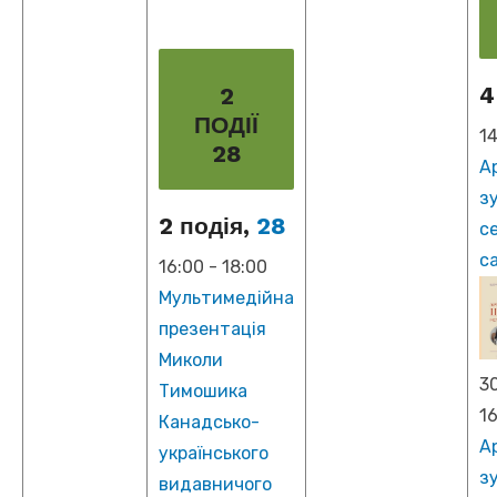
4
2
ПОДІЇ
1
28
А
з
2 подія,
28
с
с
16:00
-
18:00
Мультимедійна
презентація
Миколи
30
Тимошика
1
Канадсько-
А
українського
з
видавничого