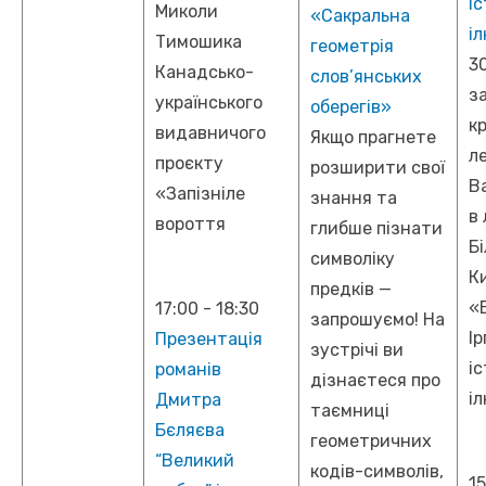
іс
Миколи
«Сакральна
і
Тимошика
геометрія
30
Канадсько-
слов’янських
з
українського
оберегів»
к
видавничого
Якщо прагнете
л
проєкту
розширити свої
В
«Запізніле
знання та
в
вороття
глибше пізнати
Б
символіку
Ки
предків —
«
17:00
-
18:30
запрошуємо! На
Ір
Презентація
зустрічі ви
іс
романів
дізнаєтеся про
і
Дмитра
таємниці
Бєляєва
геометричних
“Великий
кодів-символів,
1