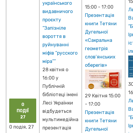
1
українського
15:00
-
17:00
Л
видавничого
Презентація
В
проєкту
книги Тетяни
“
“Запізніле
Дугельної
Ір
вороття в
«Сакральна
іс
руйнуванні
геометрія
і
міфів “русского
слов’янських
міра””
оберегів»
28 квітня о
16:00 у
30
Публічній
16
бібліотеці імені
29 Квітня 15:00
Л
Лесі Українки
-
17:00
0
В
відбудеться
ПОДІЇ
Презентація
27
“
мультимедійна
книги Тетяни
Ір
0 подія,
27
презентація
Дугельної