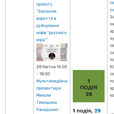
с
проєкту
с
“Запізніле
З
вороття в
о
руйнуванні
а
міфів “русского
з
міра””
с
с
п
Ю
28 Квітня 16:00
с
-
18:00
1
п
Мультимедійна
ПОДІЯ
а
презентація
29
к
Миколи
Тимошика
Канадсько-
1 подія,
29