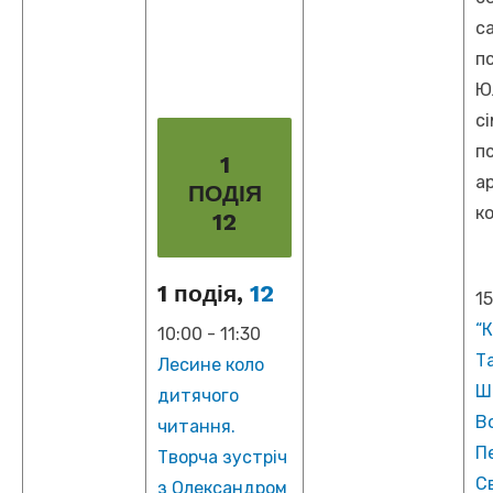
с
п
Ю
с
п
1
а
ПОДІЯ
к
12
1 подія,
12
1
“К
10:00
-
11:30
Т
Лесине коло
Ш
дитячого
В
читання.
П
Творча зустріч
С
з Олександром