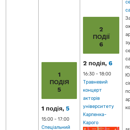
с
с
З
о
2
а
ПОДІЇ
з
6
с
с
2 подія,
6
п
1
16:30
-
18:00
Ю
ПОДІЯ
Травневий
с
5
концерт
п
акторів
а
університету
к
1 подія,
5
Карпенка-
15:00
-
17:00
Карого
Спеціальний