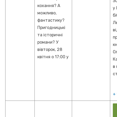
30
кохання? А
у 
можливо,
бі
фантастику?
Ле
Пригодницькі
в
та історичні
п
романи? У
к
вівторок, 28
О
квітня о 17:00 у
К
в 
с
+ 