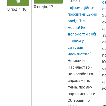
-
13:30
18
с
0 подія,
19
Інформаційно-
с
0 подія,
18
просвітницький
З
захід “Не
о
мовчи! Як
а
допомогти собі
з
і іншим у
с
ситуації
с
насильства”
п
Не мовчи.
Ю
Насильство -
с
не «особиста
п
справа» і не
а
тема, про яку
к
варто мовчати.
20 травня о