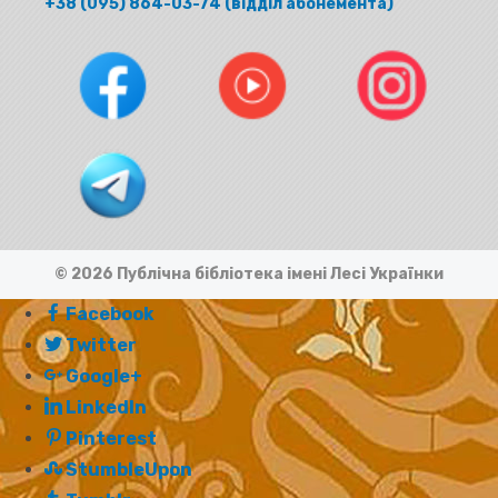
+38 (095) 864-03-74 (відділ абонемента)
© 2026 Публічна бібліотека імені Лесі Українки
Facebook
Twitter
Google+
LinkedIn
Pinterest
StumbleUpon