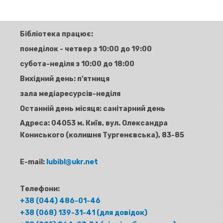
Бібліотека працює:
понеділок - четвер з 10:00 до 19:00
субота-неділя з 10:00 до 18:00
Вихідний день: п'ятниця
зала медіаресурсів-неділя
Останній день місяця: санітарний день
Адреса:
04053 м. Київ, вул. Олександра
Кониського (колишня Тургенєвська), 83-85
E-mail:
lubibl@ukr.net
Телефони:
+38 (044) 486-01-46
+38 (068) 139-31-41 (для довідок)