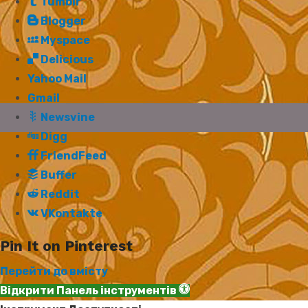
Tumblr
Blogger
Myspace
Delicious
Yahoo Mail
Gmail
Newsvine
Digg
FriendFeed
Buffer
Reddit
VKontakte
Pin It on Pinterest
Перейти до вмісту
Відкрити Панель інструментів