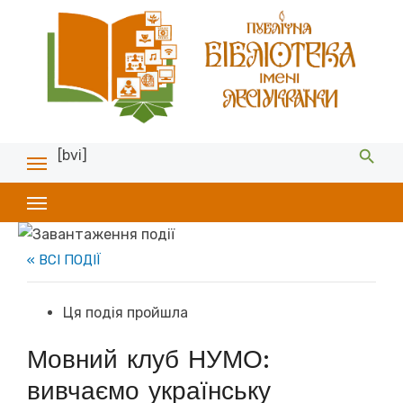
[bvi]
« ВСІ ПОДІЇ
Ця подія пройшла
Мовний клуб НУМО:
вивчаємо українську