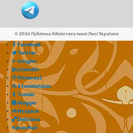
© 2026 Публічна бібліотека імені Лесі Українки
Facebook
Twitter
Google+
LinkedIn
Pinterest
StumbleUpon
Tumblr
Blogger
Myspace
Delicious
Yahoo Mail