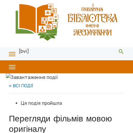
[bvi]
« ВСІ ПОДІЇ
Ця подія пройшла
Перегляди фільмів мовою
оригіналу