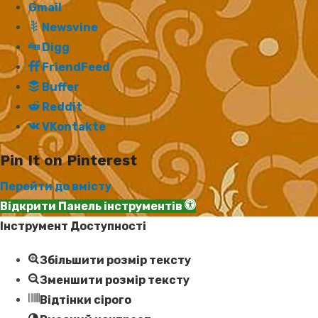
Gmail
Newsvine
Digg
FriendFeed
Buffer
Reddit
VKontakte
Pin It on Pinterest
Перейти до вмісту
Відкрити Панель інструментів
Інструмент Доступності
Збільшити розмір тексту
Зменшити розмір тексту
Відтінки сірого