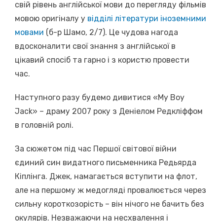
свій рівень англійської мови до перегляду фільмів
мовою оригіналу у
відділі літератури іноземними
мовами
(б-р Шамо, 2/7). Це чудова нагода
вдосконалити свої знання з англійської в
цікавий спосіб та гарно і з користю провести
час.
Наступного разу будемо дивитися «My Boy
Jack» – драму 2007 року з Деніелом Редкліффом
в головній ролі.
За сюжетом під час Першої світової війни
єдиний син видатного письменника Редьярда
Кіплінга. Джек, намагається вступити на флот,
але на першому ж медогляді провалюється через
сильну короткозорість – він нічого не бачить без
окулярів. Незважаючи на несхвалення і