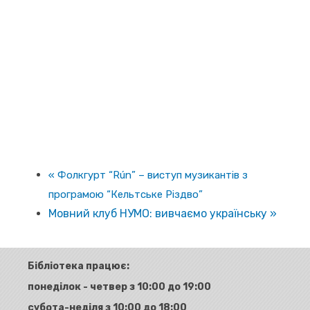
«
Фолкгурт “Rún” – виступ музикантів з
програмою “Кельтське Різдво”
Мовний клуб НУМО: вивчаємо українську
»
Бібліотека працює:
понеділок - четвер з 10:00 до 19:00
субота-неділя з 10:00 до 18:00