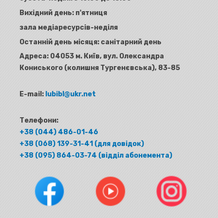
Вихідний день: п'ятниця
зала медіаресурсів-неділя
Останній день місяця: санітарний день
Адреса:
04053 м. Київ, вул. Олександра
Кониського (колишня Тургенєвська), 83-85
E-mail:
lubibl@ukr.net
Телефони:
+38 (044) 486-01-46
+38 (068) 139-31-41 (для довідок)
+38 (095) 864-03-74 (відділ абонемента)