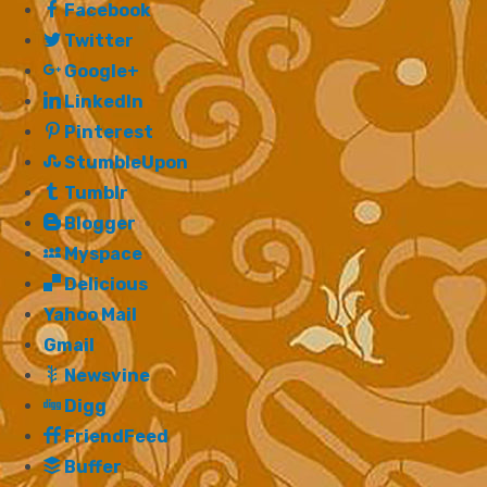
Facebook
Twitter
Google+
LinkedIn
Pinterest
StumbleUpon
Tumblr
Blogger
Myspace
Delicious
Yahoo Mail
Gmail
Newsvine
Digg
FriendFeed
Buffer