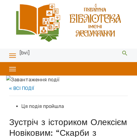
[bvi]
« ВСІ ПОДІЇ
Ця подія пройшла
Зустріч з істориком Олексієм
Новіковим: “Скарби з