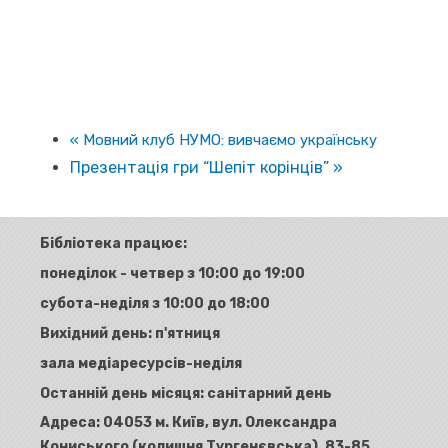
«
Мовний клуб НУМО: вивчаємо українську
Презентація гри “Шепіт корінців”
»
Бібліотека працює:
понеділок - четвер з 10:00 до 19:00
субота-неділя з 10:00 до 18:00
Вихідний день: п'ятниця
зала медіаресурсів-неділя
Останній день місяця: санітарний день
Адреса:
04053 м. Київ, вул. Олександра
Кониського (колишня Тургенєвська), 83-85