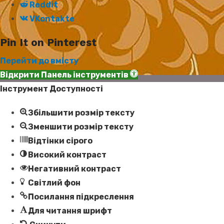
Reddit
VKontakte
Pin It on Pinterest
Перейти до вмісту
Відкрити Панель інструментів
Інструмент Доступності
Збільшити розмір тексту
Зменшити розмір тексту
Відтінки сірого
Високий контраст
Негативний контраст
Світлий фон
Посилання підкреслення
Для читання шрифт