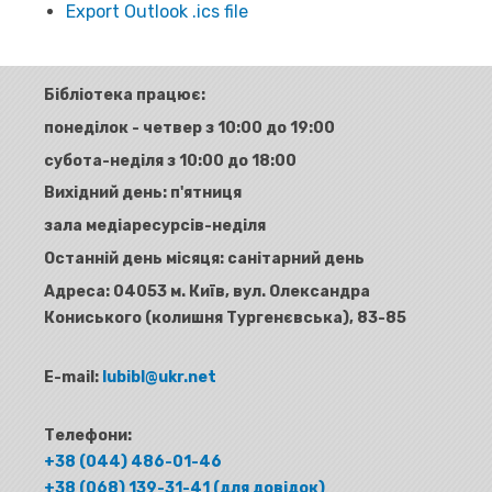
Export Outlook .ics file
Бібліотека працює:
понеділок - четвер з 10:00 до 19:00
субота-неділя з 10:00 до 18:00
Вихідний день: п'ятниця
зала медіаресурсів-неділя
Останній день місяця: санітарний день
Адреса:
04053 м. Київ, вул. Олександра
Кониського (колишня Тургенєвська), 83-85
E-mail:
lubibl@ukr.net
Телефони:
+38 (044) 486-01-46
+38 (068) 139-31-41 (для довідок)