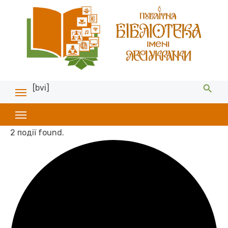
[bvi]
2 події found.