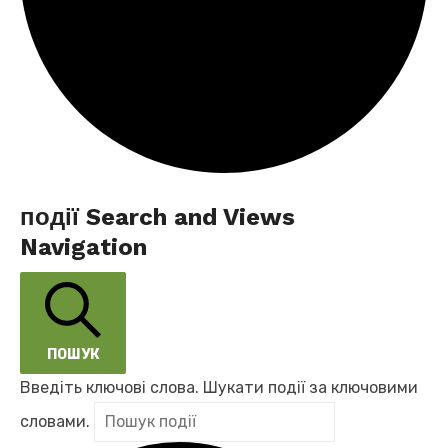
події
події Search and Views
Navigation
for
30.11.2024
ПОШУК
Введіть ключові слова. Шукати події за ключовими
словами.