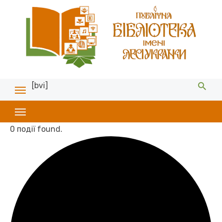
[bvi]
0 події found.