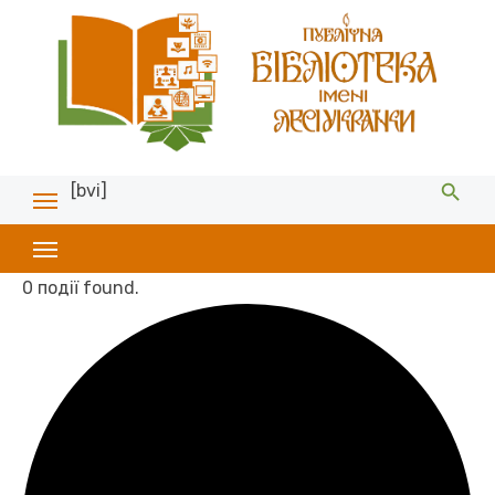
[bvi]
0 події found.