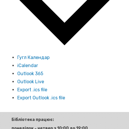
Гугл Календар
iCalendar
Outlook 365
Outlook Live
Export .ics file
Export Outlook .ics file
Бібліотека працює:
понеділок - четвер з 10:00 до 19:00