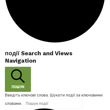
події
події Search and Views
Navigation
for
07.10.2025
ПОШУК
Введіть ключові слова. Шукати події за ключовими
словами.