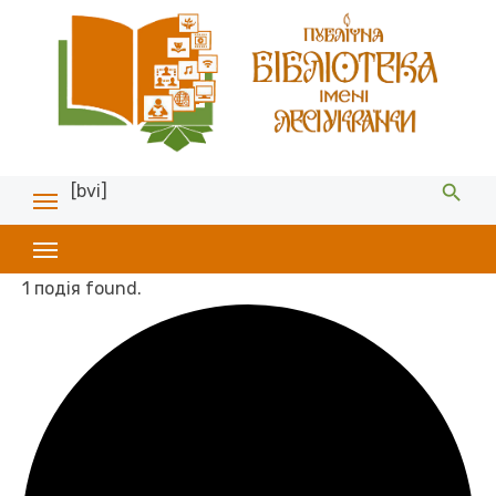
[bvi]
1 подія found.