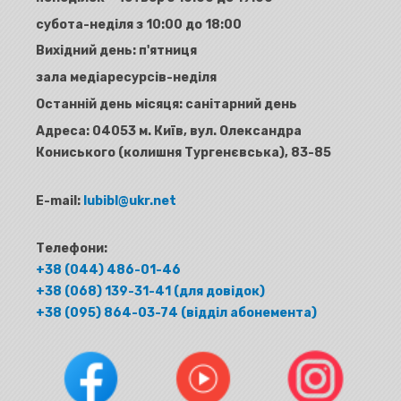
субота-неділя з 10:00 до 18:00
Вихідний день: п'ятниця
зала медіаресурсів-неділя
Останній день місяця: санітарний день
Адреса:
04053 м. Київ, вул. Олександра
Кониського (колишня Тургенєвська), 83-85
E-mail:
lubibl@ukr.net
Телефони:
+38 (044) 486-01-46
+38 (068) 139-31-41 (для довідок)
+38 (095) 864-03-74 (відділ абонемента)