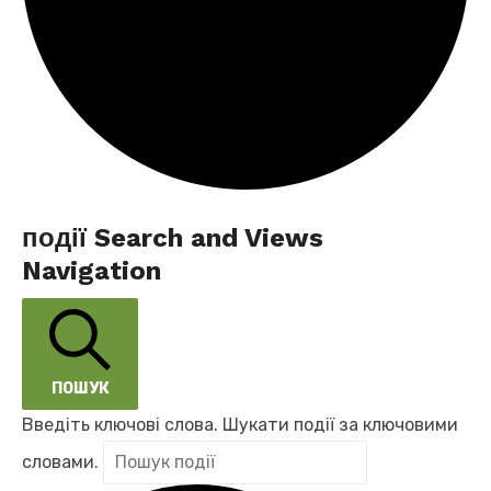
події
події Search and Views
Navigation
for
18.10.2025
ПОШУК
Введіть ключові слова. Шукати події за ключовими
словами.