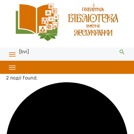
[bvi]
2 події found.