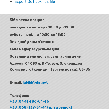
Export Outlook .ics file
Бібліотека працює:
понеділок - четвер з 10:00 до 19:00
субота-неділя з 10:00 до 18:00
Вихідний день: п'ятниця
зала медіаресурсів-неділя
Останній день місяця: санітарний день
Адреса:
04053 м. Київ, вул. Олександра
Кониського (колишня Тургенєвська), 83-85
E-mail:
lubibl@ukr.net
Телефони:
+38 (044) 486-01-46
+38 (068) 139-31-41 (для довідок)