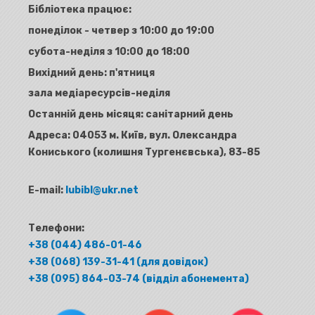
Бібліотека працює:
понеділок - четвер з 10:00 до 19:00
субота-неділя з 10:00 до 18:00
Вихідний день: п'ятниця
зала медіаресурсів-неділя
Останній день місяця: санітарний день
Адреса:
04053 м. Київ, вул. Олександра
Кониського (колишня Тургенєвська), 83-85
E-mail:
lubibl@ukr.net
Телефони:
+38 (044) 486-01-46
+38 (068) 139-31-41 (для довідок)
+38 (095) 864-03-74 (відділ абонемента)