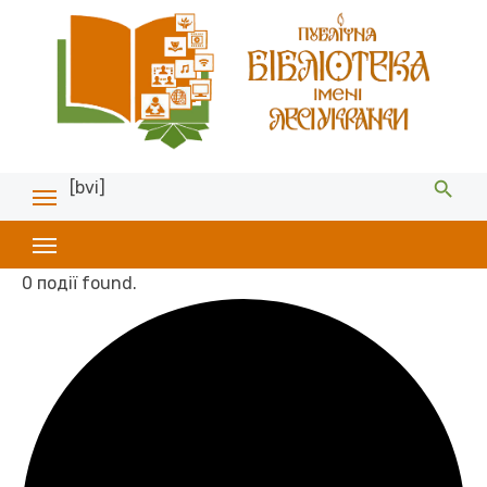
[bvi]
0 події found.