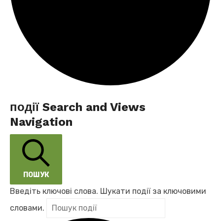
події
події Search and Views
Navigation
for
13.06.2026
ПОШУК
Введіть ключові слова. Шукати події за ключовими
словами.