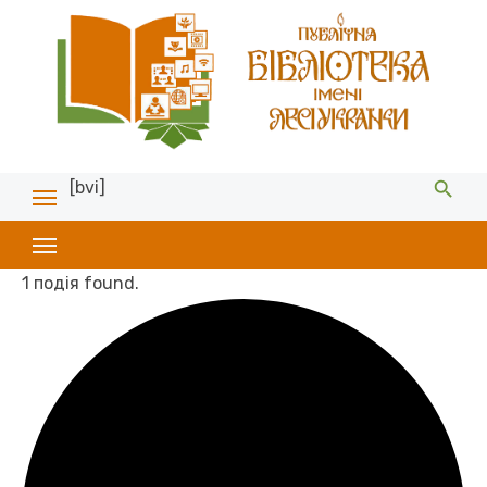
[bvi]
1 подія found.