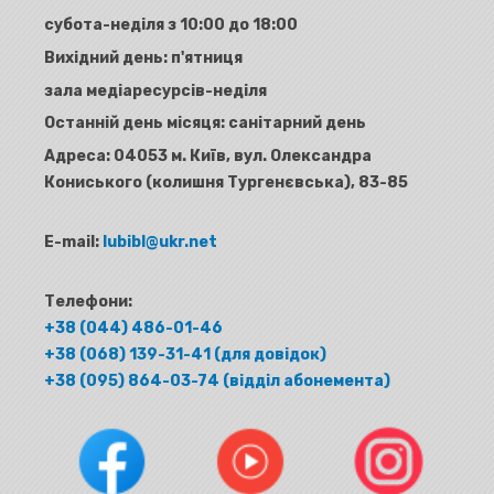
субота-неділя з 10:00 до 18:00
Вихідний день: п'ятниця
зала медіаресурсів-неділя
Останній день місяця: санітарний день
Адреса:
04053 м. Київ, вул. Олександра
Кониського (колишня Тургенєвська), 83-85
E-mail:
lubibl@ukr.net
Телефони:
+38 (044) 486-01-46
+38 (068) 139-31-41 (для довідок)
+38 (095) 864-03-74 (відділ абонемента)