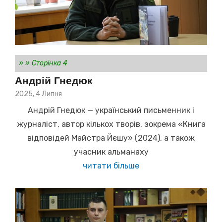
»
»
Сторінка 4
Андрій Гнедюк
Posted
2025, 4 Липня
on
Андрій Гнедюк — український письменник і
журналіст, автор кількох творів, зокрема «Книга
відповідей Майстра Йєшу» (2024), а також
учасник альманаху
читати більше