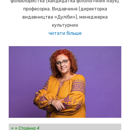
фольклористка (кандидатка філологічних наук),
професорка. Видавчиня (директорка
видавництва «Дуліби»), менеджерка
культурних
читати більше
»
»
Сторінка 4