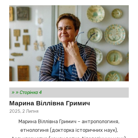
»
»
Сторінка 4
Марина Віллівна Гримич
Posted
2025, 2 Липня
on
Марина Віллівна Гримич – антропологиня,
етнологиня (докторка історичних наук),