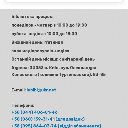
Бібліотека працює:
понеділок - четвер з 10:00 до 19:00
субота-неділя з 10:00 до 18:00
Вихідний день: п'ятниця
зала медіаресурсів-неділя
Останній день місяця: санітарний день
Адреса:
04053 м. Київ, вул. Олександра
Кониського (колишня Тургенєвська), 83-85
E-mail:
lubibl@ukr.net
Телефони:
+38 (044) 486-01-46
+38 (068) 139-31-41 (для довідок)
+38 (095) 864-03-74 (відділ абонемента)