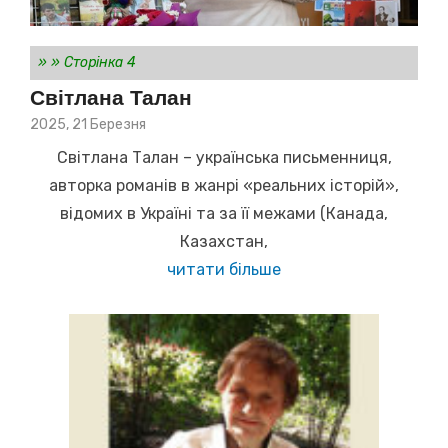
»
»
Сторінка 4
Світлана Талан
Posted
2025, 21 Березня
on
Світлана Талан – українська письменниця,
авторка романів в жанрі «реальних історій»,
відомих в Україні та за її межами (Канада,
Казахстан,
читати більше