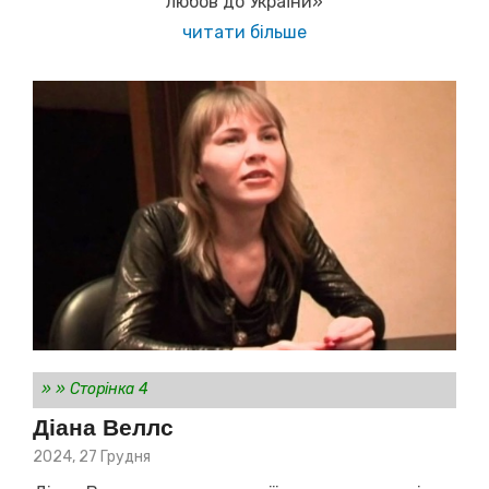
любов до України»
читати більше
»
»
Сторінка 4
Діана Веллс
Posted
2024, 27 Грудня
on