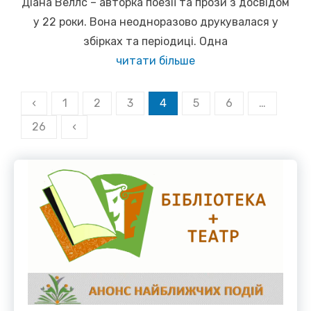
Діана Веллс – авторка поезії та прози з досвідом
у 22 роки. Вона неодноразово друкувалася у
збірках та періодиці. Одна
читати більше
Пагінація
‹
1
2
3
4
5
6
…
записів
26
‹