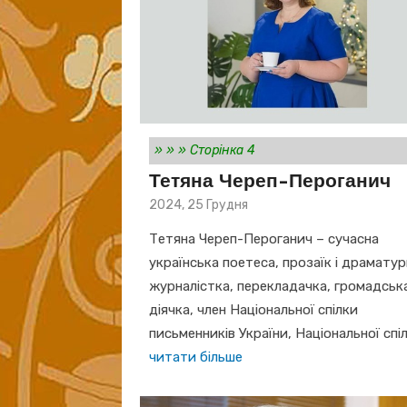
»
»
»
Сторінка 4
Тетяна Череп-Пероганич
Posted
2024, 25 Грудня
on
Тетяна Череп-Пероганич – сучасна
українська поетеса, прозаїк і драматур
журналістка, перекладачка, громадськ
діячка, член Національної спілки
письменників України, Національної спі
читати більше