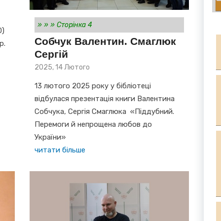
»
»
»
Сторінка 4
0)
Собчук Валентин. Смаглюк
рр.
Сергій
Posted
2025, 14 Лютого
on
13 лютого 2025 року у бібліотеці
відбулася презентація книги Валентина
Собчука, Сергія Смаглюка «Піддубний.
Перемоги й непрощена любов до
України»
читати більше