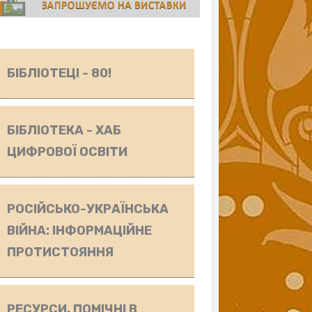
БІБЛІОТЕЦІ - 80!
БІБЛІОТЕКА - ХАБ
ЦИФРОВОЇ ОСВІТИ
РОСІЙСЬКО-УКРАЇНСЬКА
ВІЙНА: ІНФОРМАЦІЙНЕ
ПРОТИСТОЯННЯ
РЕСУРСИ, ПОМІЧНІ В