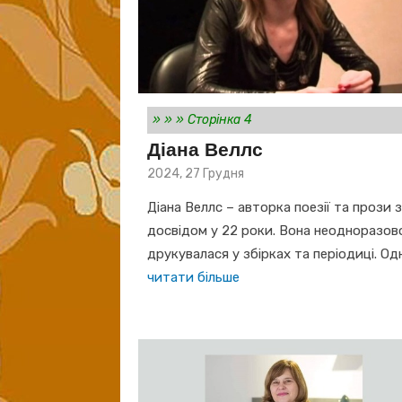
»
»
»
Сторінка 4
Діана Веллс
Posted
2024, 27 Грудня
on
Діана Веллс – авторка поезії та прози 
досвідом у 22 роки. Вона неодноразов
друкувалася у збірках та періодиці. Од
читати більше