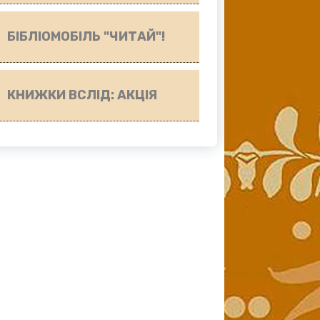
БІБЛІОМОБІЛЬ "ЧИТАЙ"!
КНИЖКИ ВСЛІД: АКЦІЯ