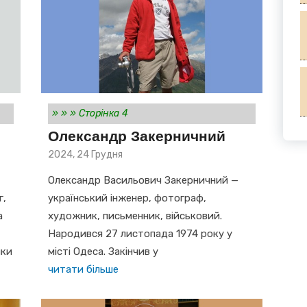
»
»
»
Сторінка 4
Олександр Закерничний
Posted
2024, 24 Грудня
on
Олександр Васильович Закерничний —
г,
український інженер, фотограф,
а
художник, письменник, військовий.
Народився 27 листопада 1974 року у
лки
місті Одеса. Закінчив у
читати більше