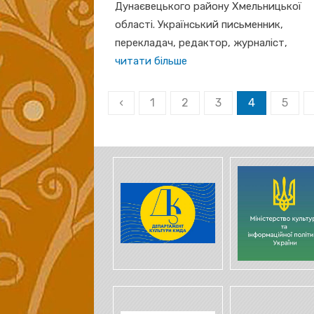
Дунаєвецького району Хмельницької
області. Український письменник,
перекладач, редактор, журналіст,
читати більше
Пагінація
‹
1
2
3
4
5
записів