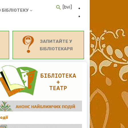
[bvi]
 БІБЛІОТЕКУ
ЗАПИТАЙТЕ У
БІБЛІОТЕКАРЯ
події