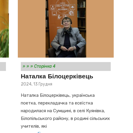
»
»
»
Сторінка 4
Наталка Білоцерківець
Posted
2024, 13 Грудня
on
Наталка Білоцерківець, українська
поетка, перекладачка та есеїстка
народилася на Сумщині, в селі Куянівка,
Білопільського району, в родині сільських
учителів, які