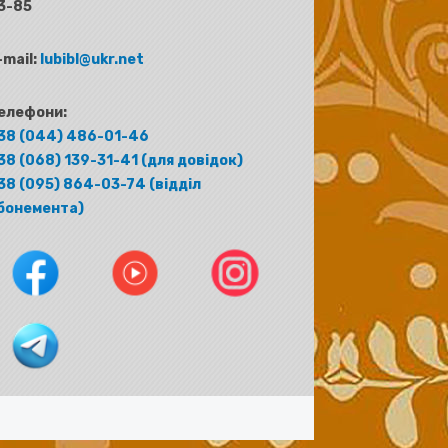
3-85
-mail:
lubibl@ukr.net
елефони:
38 (044) 486-01-46
38 (068) 139-31-41 (для довідок)
38 (095) 864-03-74 (відділ
бонемента)