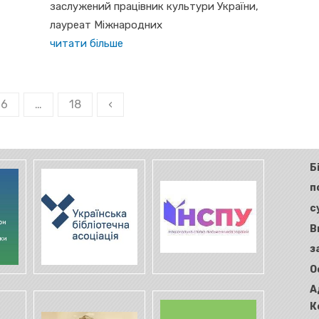
заслужений працівник культури України,
лауреат Міжнародних
читати більше
6
…
18
‹
Б
п
с
В
з
О
А
К