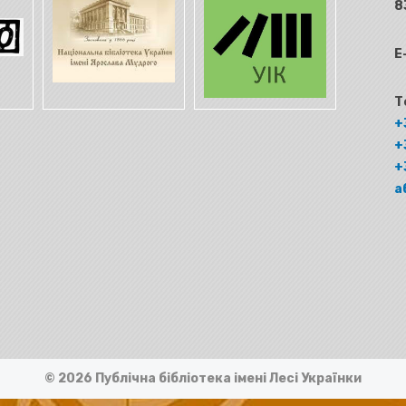
8
E
Т
+
+
+
а
© 2026 Публічна бібліотека імені Лесі Українки