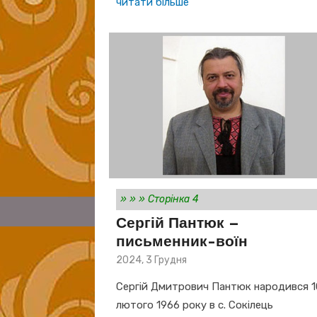
читати більше
»
»
»
Сторінка 4
Сергій Пантюк –
письменник-воїн
Posted
2024, 3 Грудня
on
Сергій Дмитрович Пантюк народився 1
лютого 1966 року в с. Сокілець