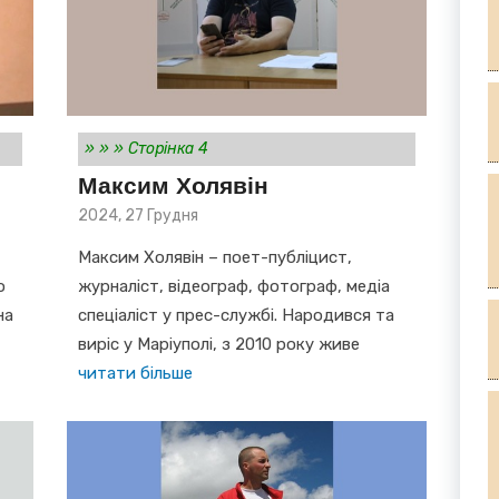
»
»
»
Сторінка 4
Максим Холявін
Posted
2024, 27 Грудня
on
з
Максим Холявін – поет-публіцист,
о
журналіст, відеограф, фотограф, медіа
на
спеціаліст у прес-службі. Народився та
виріс у Маріуполі, з 2010 року живе
читати більше