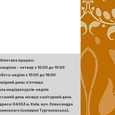
ібліотека працює:
онеділок - четвер з 10:00 до 19:00
убота-неділя з 10:00 до 18:00
ихідний день: п'ятниця
ала медіаресурсів-неділя
станній день місяця: санітарний день
дреса:
04053 м. Київ, вул. Олександра
ониського (колишня Тургенєвська),