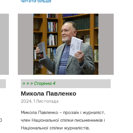
читати більше
»
»
»
Сторінка 4
Микола Павленко
Posted
2024, 1 Листопада
on
Микола Павленко – прозаїк і журналіст,
0
член Національної спілки письменників і
Національної спілки журналістів,