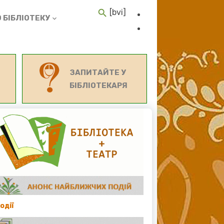
[bvi]
 БІБЛІОТЕКУ
ЗАПИТАЙТЕ У
БІБЛІОТЕКАРЯ
події