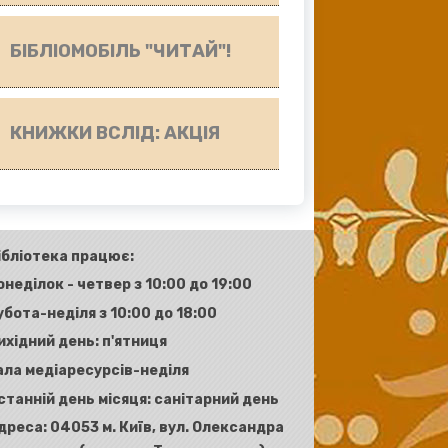
БІБЛІОМОБІЛЬ "ЧИТАЙ"!
КНИЖКИ ВСЛІД: АКЦІЯ
ібліотека працює:
онеділок - четвер з 10:00 до 19:00
убота-неділя з 10:00 до 18:00
ихідний день: п'ятниця
ала медіаресурсів-неділя
станній день місяця: санітарний день
дреса:
04053 м. Київ, вул. Олександра