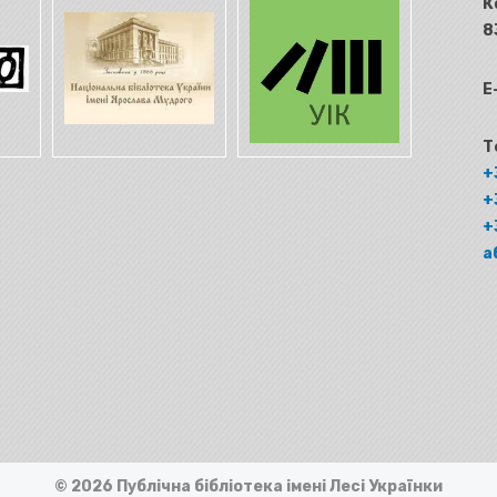
К
8
E
Т
+
+
+
а
© 2026 Публічна бібліотека імені Лесі Українки