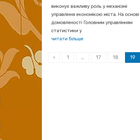
виконує важливу роль у механізмі
управління економікою міста. На основі
домовленості Головним управлінням
статистики у
читати більше
Пагінація
‹
1
…
17
18
19
записів