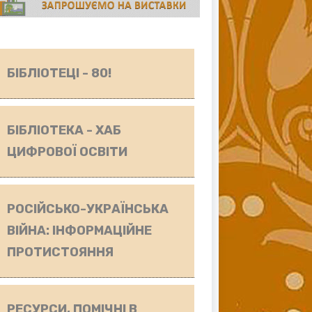
БІБЛІОТЕЦІ - 80!
БІБЛІОТЕКА - ХАБ
ЦИФРОВОЇ ОСВІТИ
РОСІЙСЬКО-УКРАЇНСЬКА
ВІЙНА: ІНФОРМАЦІЙНЕ
ПРОТИСТОЯННЯ
РЕСУРСИ, ПОМІЧНІ В