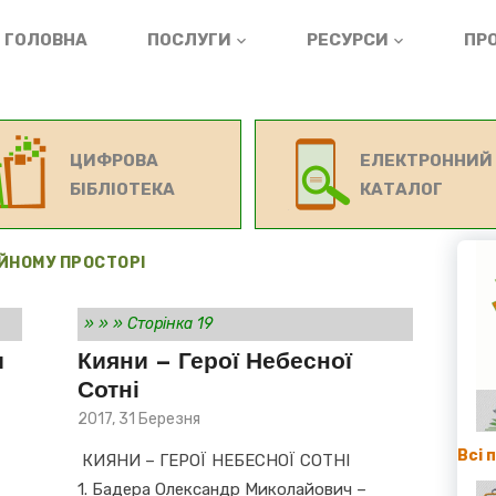
ГОЛОВНА
ПОСЛУГИ
РЕСУРСИ
ПРО
ЦИФРОВА
ЕЛЕКТРОННИЙ
БІБЛІОТЕКА
КАТАЛОГ
ІЙНОМУ ПРОСТОРІ
»
»
»
Сторінка 19
и
Кияни – Герої Небесної
Сотні
Posted
2017, 31 Березня
on
Всі 
КИЯНИ – ГЕРОЇ НЕБЕСНОЇ СОТНІ
1. Бадера Олександр Миколайович –