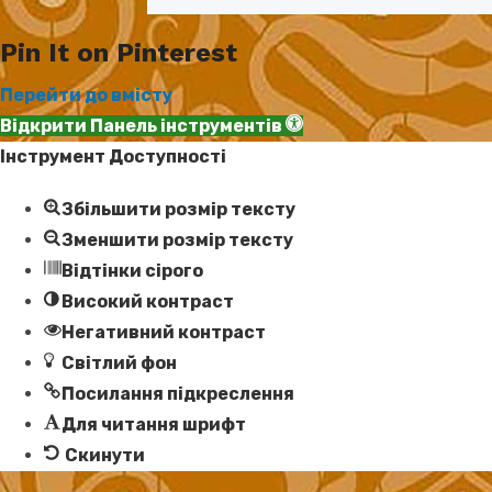
Pin It on Pinterest
Перейти до вмісту
Відкрити Панель інструментів
Інструмент Доступності
Збільшити розмір тексту
Зменшити розмір тексту
Відтінки сірого
Високий контраст
Негативний контраст
Світлий фон
Посилання підкреслення
Для читання шрифт
Скинути