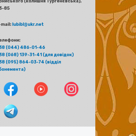
ониського (колишня Тургенєвська),
3-85
-mail:
lubibl@ukr.net
елефони:
38 (044) 486-01-46
38 (068) 139-31-41 (для довідок)
38 (095) 864-03-74 (відділ
бонемента)