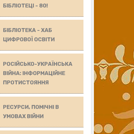
БІБЛІОТЕЦІ - 80!
БІБЛІОТЕКА - ХАБ
ЦИФРОВОЇ ОСВІТИ
РОСІЙСЬКО-УКРАЇНСЬКА
ВІЙНА: ІНФОРМАЦІЙНЕ
ПРОТИСТОЯННЯ
РЕСУРСИ, ПОМІЧНІ В
УМОВАХ ВІЙНИ