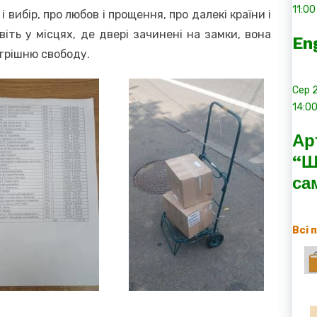
11:00
і вибір, про любов і прощення, про далекі країни і
віть у місцях, де двері зачинені на замки, вона
En
трішню свободу.
Сер
14:0
Ар
“Ш
са
Всі 