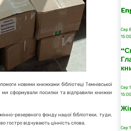
En
Сер
15:0
“С
Гл
кн
помоги новими книжками бібліотеці Темнівської
Сер
і, ми сформували посилки та відправили книжки
15:0
Жі
мінно-резервного фонду нашої бібліотеки, туди,
иво гостро відчувають цінність слова.
Сер