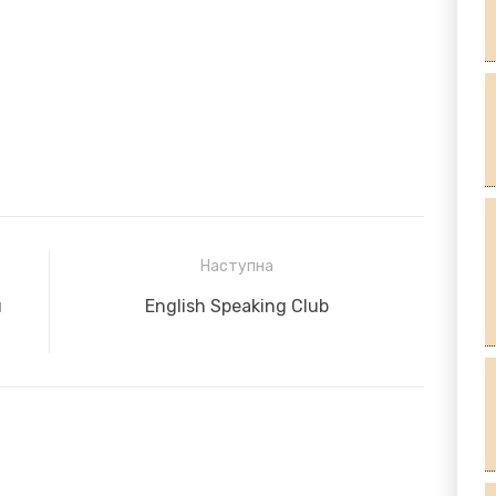
Наступна
Next
и
English Speaking Club
post: