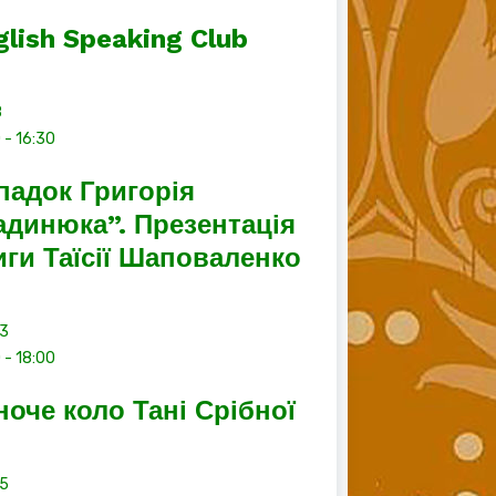
glish Speaking Club
8
0
-
16:30
падок Григорія
адинюка”. Презентація
иги Таїсії Шаповаленко
13
0
-
18:00
ноче коло Тані Срібної
15