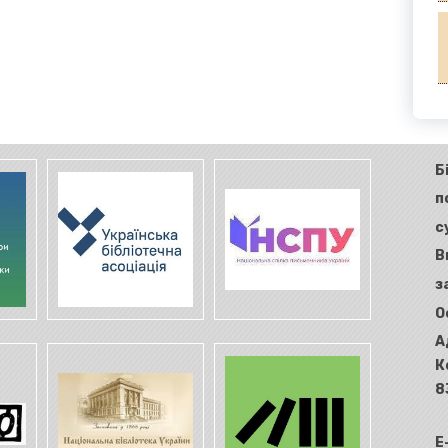
Б
п
с
В
з
О
А
К
8
E