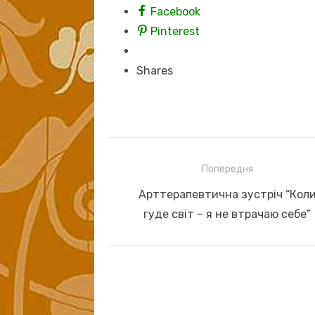
Facebook
Pinterest
Shares
Навігація
Попередня
записів
Previous
Арттерапевтична зустріч “Кол
post:
гуде світ – я не втрачаю себе”