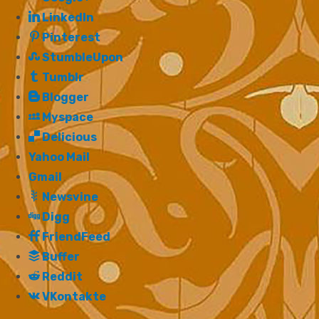
LinkedIn
Pinterest
StumbleUpon
Tumblr
Blogger
Myspace
Delicious
Yahoo Mail
Gmail
Newsvine
Digg
FriendFeed
Buffer
Reddit
VKontakte