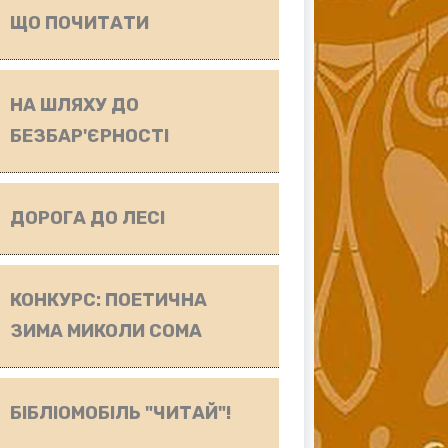
ЩО ПОЧИТАТИ
НА ШЛЯХУ ДО
БЕЗБАР'ЄРНОСТІ
ДОРОГА ДО ЛЕСІ
КОНКУРС: ПОЕТИЧНА
ЗИМА МИКОЛИ СОМА
БІБЛІОМОБІЛЬ "ЧИТАЙ"!