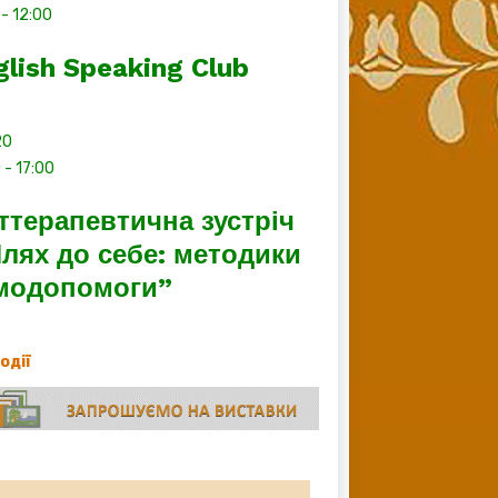
-
12:00
glish Speaking Club
20
0
-
17:00
ттерапевтична зустріч
лях до себе: методики
модопомоги”
події