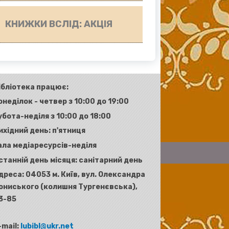
КНИЖКИ ВСЛІД: АКЦІЯ
ібліотека працює:
онеділок - четвер з 10:00 до 19:00
убота-неділя з 10:00 до 18:00
ихідний день: п'ятниця
ала медіаресурсів-неділя
станній день місяця: санітарний день
дреса:
04053 м. Київ, вул. Олександра
ониського (колишня Тургенєвська),
3-85
-mail:
lubibl@ukr.net