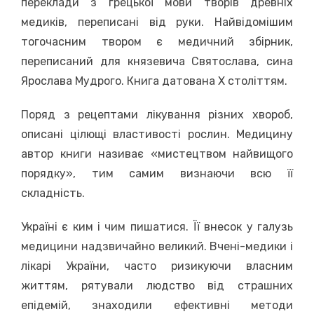
переклади з грецької мови творів древніх
медиків, переписані від руки. Найвідомішим
тогочасним твором є медичний збірник,
переписаний для князевича Святослава, сина
Ярослава Мудрого. Книга датована X століттям.
Поряд з рецептами лікування різних хвороб,
описані цілющі властивості рослин. Медицину
автор книги називає «мистецтвом найвищого
порядку», тим самим визнаючи всю її
складність.
Україні є ким і чим пишатися. Її внесок у галузь
медицини надзвичайно великий. Вчені-медики і
лікарі України, часто ризикуючи власним
життям, рятували людство від страшних
епідемій, знаходили ефективні методи