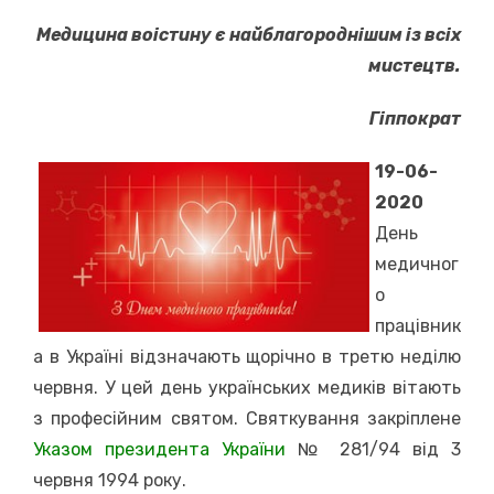
on
Медицина воістину є найблагороднішим із всіх
мистецтв.
Гіппократ
19-06-
2020
День
медичног
о
працівник
а в Україні відзначають щорічно в третю неділю
червня. У цей день українських медиків вітають
з професійним святом. Святкування закріплене
Указом президента України
№ 281/94 від 3
червня 1994 року.