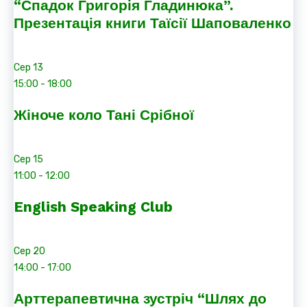
“Спадок Григорія Гладинюка”.
Презентація книги Таїсії Шаповаленко
Сер
13
15:00
-
18:00
Жіноче коло Тані Срібної
Сер
15
11:00
-
12:00
English Speaking Club
Сер
20
14:00
-
17:00
Арттерапевтична зустріч “Шлях до