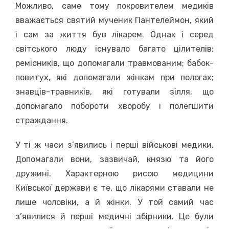
Можливо, саме тому покровителем медиків
вважається святий мученик Пантелеймон, який
і сам за життя був лікарем. Однак і серед
світського люду існувало багато цілителів:
ремісників, що допомагали травмованим; бабок-
повитух, які допомагали жінкам при пологах;
знавців-травників, які готували зілля, що
допомагало побороти хворобу і полегшити
страждання.
У ті ж часи з’явились і перші військові медики.
Допомагали вони, зазвичай, князю та його
дружині. Характерною рисою медицини
Київської держави є те, що лікарями ставали не
лише чоловіки, а й жінки. У той самий час
з’явилися й перші медичні збірники. Це були