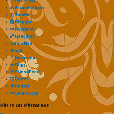
Pinterest
StumbleUpon
Tumblr
Blogger
Myspace
Delicious
Yahoo Mail
Gmail
Newsvine
Digg
FriendFeed
Buffer
Reddit
VKontakte
Pin It on Pinterest