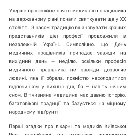
Уперше професійне свято медичного працівника
на державному рівні почали святкувати ще у ХХ
столітті. З часом традицію вшановувати кращих
представників цієї професії продовжили в
незалежній Україні. Символічно, що День
медичних працівників припадає завжди на
вихідний день — неділю, оскільки професія
медичного працівника не завжди дозволяє
людині, яка її обрала, повністю насолодитися
відпочинком у вихідні дні, ба — навіть нічним
сном. Вітчизняна медицина має давню історію,
багатовікові традиції та базується на міцному
народному підґрунті.
Перші згадки про лікарні та медиків Київської
Русі віднайдені на сторінках знаменитої