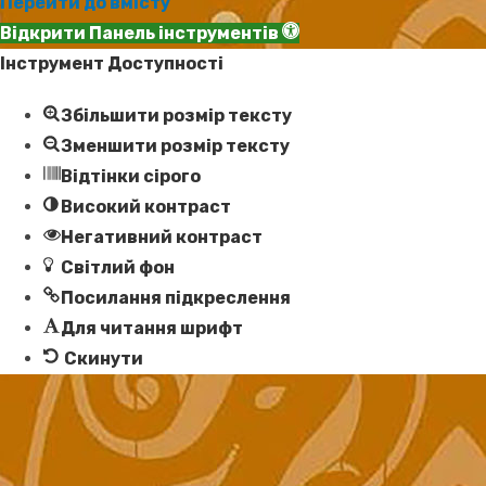
Перейти до вмісту
Відкрити Панель інструментів
Інструмент Доступності
Збільшити розмір тексту
Зменшити розмір тексту
Відтінки сірого
Високий контраст
Негативний контраст
Світлий фон
Посилання підкреслення
Для читання шрифт
Скинути