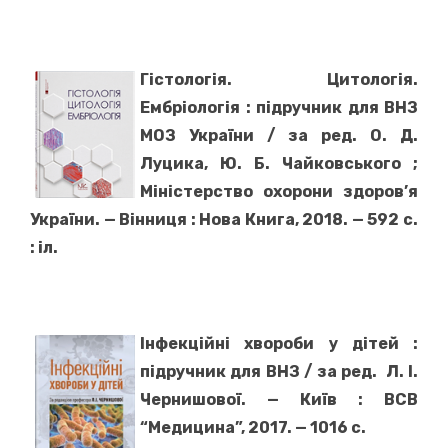
Гістологія. Цитологія.
Ембріологія : підручник для ВНЗ
МОЗ України / за ред. О. Д.
Луцика, Ю. Б. Чайковського ;
Міністерство охорони здоров’я
України. — Вінниця : Нова Книга, 2018. — 592 с.
: іл.
Інфекційні хвороби у дітей :
підручник для ВНЗ / за ред.
Л. І.
Чернишової. — Київ : ВСВ
“Медицина”, 2017. — 1016 с.