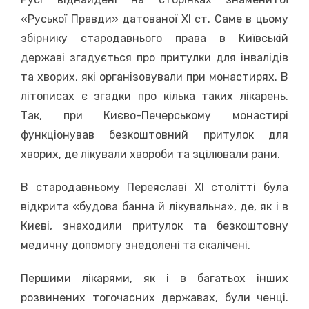
«Руської Правди» датованої ХІ ст. Саме в цьому
збірнику стародавнього права в Київській
державі згадується про притулки для інвалідів
та хворих, які організовували при монастирях. В
літописах є згадки про кілька таких лікарень.
Так, при Києво-Печерському монастирі
функціонував безкоштовний притулок для
хворих, де лікували хвороби та зцілювали рани.
В стародавньому Переяславі ХІ столітті була
відкрита «будова банна й лікувальна», де, як і в
Києві, знаходили притулок та безкоштовну
медичну допомогу знедолені та скалічені.
Першими лікарями, як і в багатьох інших
розвинених тогочасних державах, були ченці.