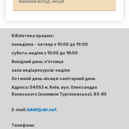
КНИЖКИ ВСЛІД: АКЦІЯ
Бібліотека працює:
понеділок - четвер з 10:00 до 19:00
субота-неділя з 10:00 до 18:00
Вихідний день: п'ятниця
зала медіаресурсів-неділя
Останній день місяця: санітарний день
Адреса:
04053 м. Київ, вул. Олександра
Кониського (колишня Тургенєвська), 83-85
E-mail:
lubibl@ukr.net
Телефони: