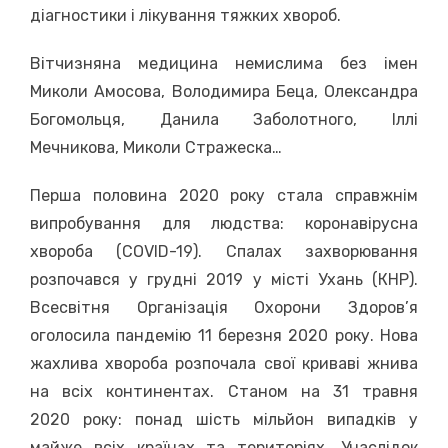
діагностики і лікування тяжких хвороб.
Вітчизняна медицина немислима без імен
Миколи Амосова, Володимира Беца, Олександра
Богомольця, Данила Заболотного, Іллі
Мечникова, Миколи Стражеска…
Перша половина 2020 року стала справжнім
випробування для людства: коронавірусна
хвороба (COVID-19). Спалах захворювання
розпочався у грудні 2019 у місті Ухань (КНР).
Всесвітня Організація Охорони Здоров’я
оголосила пандемію 11 березня 2020 року. Нова
жахлива хвороба розпочала свої криваві жнива
на всіх континентах. Станом на 31 травня
2020 року: понад шість мільйон випадків у
майже всіх країнах та територіях. Унаслідок