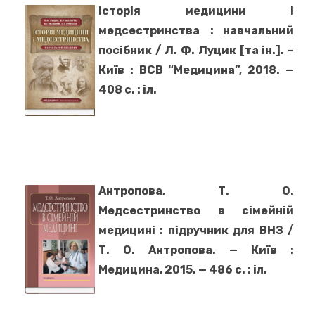
Історія медицини і
медсестринства
: навчальний
посібник / Л. Ф. Луцик [та ін.]. –
Київ : ВСВ “Медицина”, 2018. —
408 с. : іл.
Антропова, Т. О.
Медсестринство в сімейній
медицині : підручник для ВНЗ /
Т. О. Антропова. — Київ :
Медицина, 2015. —
486 с. : іл.