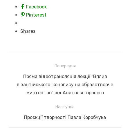
Facebook
Pinterest
Shares
Навігація
Попередня
записів
Previous
Пряма відеотрансляція лекції “Вплив
post:
візантійського іконопису на образотворче
мистецтво” від Анатолія Горового
Наступна
Next
Проєкції творчості Павла Коробчука
post: