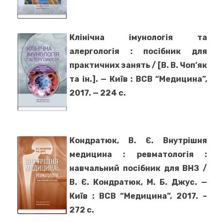
Клінічна імунологія та
алергологія : посібник для
практичних занять / [В. В. Чоп’як
та ін.]. — Київ : ВСВ “Медицина”,
2017. — 224 с.
Кондратюк, В. Є. Внутрішня
медицина : ревматологія :
навчальний посібник для ВНЗ /
В. Є. Кондратюк, М. Б. Джус. —
Київ : ВСВ “Медицина”, 2017. –
272 с.