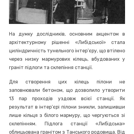
На думку дослідників, основним акцентом в
архітектурному рішенні «Либідської» стала
циліндричність тунельного інтер’єру, що втілено
через низку мармурових кілець, вбудованих у
граніт підлоги та склепіння станції.
Для створення цих кілець пілони не
заповнювали бетоном, що дозволило утворити
13 пар проходів уздовж всієї станції. Як
результат в інтер’єрі пілони зникли, залишивши
лише кільця з білого мармуру, що чергуються зі
склепінням. Підлога станції «Либідська»
облицьована гранітом з Танського родовища. Від