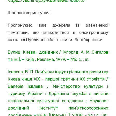
https://vechirniy.kyiv.ua/news/106810/
Шановні користувачі!
Пропонуємо вам джерела із зазначеної
тематики, що знаходяться в електронному
каталозі Публічної бібліотеки ім. Лесі Українки:
Вулиці Києва : довідник / [упоряд. А. М. Сигалов
та ін.]. – Київ : Реклама, 1979. – 416 с. : іл.
Ієвлева, В. П. Пам’ятки індустріального розвитку
Києва кінця XIX – першої третини XX століття /
Валерія Ієвлева ; Міністерство культури і
туризму України ; Державна служба з питань
національної культурної спадщини ; Науково-
дослідний інститут пам’яткоохоронних
досліджень. – Київ : [Прес-КІТ], 2008. – 247 с. : іл.