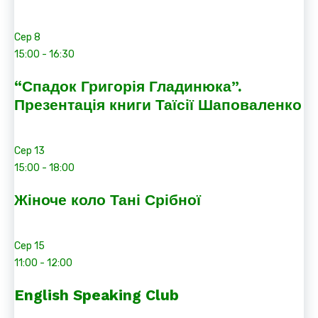
Сер
8
15:00
-
16:30
“Спадок Григорія Гладинюка”.
Презентація книги Таїсії Шаповаленко
Сер
13
15:00
-
18:00
Жіноче коло Тані Срібної
Сер
15
11:00
-
12:00
English Speaking Club