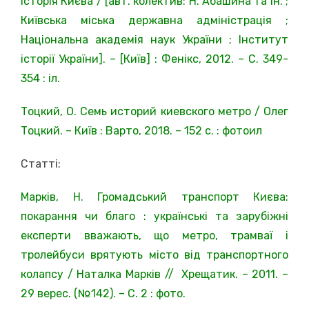
історія Києва / [авт. колектив: Н. Абашина та ін. ;
Київська міська державна адміністрація ;
Національна академія наук України ; Інститут
історії України]. – [Київ] : Фенікс, 2012. – С. 349-
354 : іл.
Тоцкий, О. Семь историй киевского метро / Олег
Тоцкий. – Київ : Варто, 2018. – 152 с. : фотоил
Статті:
Марків, Н. Громадський транспорт Києва:
покарання чи благо : українські та зарубіжні
експерти вважають, що метро, трамваї і
тролейбуси врятують місто від транспортного
колапсу / Наталка Марків // Хрещатик. – 2011. –
29 верес. (№142). – С. 2 : фото.