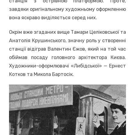
станція з острівною платформою. Проте,
завдяки оригінальному художньому оформленню
вона яскраво виділяється серед них.
Окрім вже згаданих вище Тамари Целіковської та
Анатолія Крушинського, значну роль у створенні
станції відіграв Валентин Єжов, який на той час
обіймав посаду головного архітектора Києва.
Художники-оформлювачі «Либідської» — Ернест
Котков та Микола Бартосік.