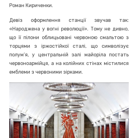
Роман Кириченки.
Девіз оформлення станції звучав так:
«Народжена у вогні революції». Тому не дивно,
що її пілони облицьовані червоною смальтою з
торцями з іржостійкої сталі, що символізує
полум’я, у центральній залі майоріла постать
червоноармійця, а на колійних стінах містилися
емблеми з червоними зірками.