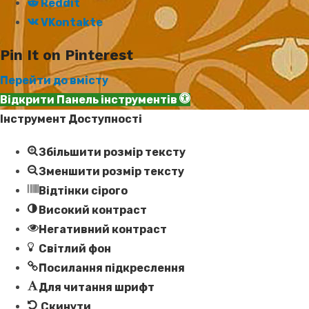
Reddit
VKontakte
Pin It on Pinterest
Перейти до вмісту
Відкрити Панель інструментів
Інструмент Доступності
Збільшити розмір тексту
Зменшити розмір тексту
Відтінки сірого
Високий контраст
Негативний контраст
Світлий фон
Посилання підкреслення
Для читання шрифт
Скинути