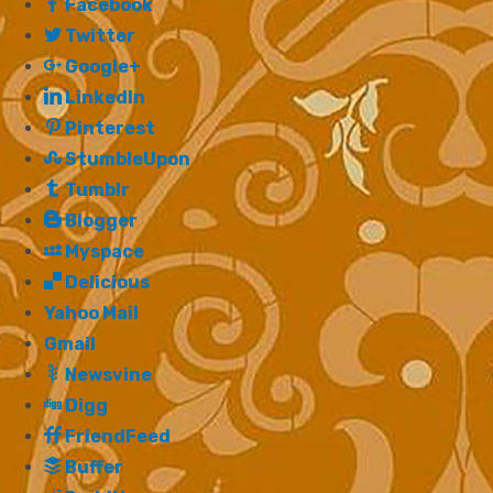
Facebook
Twitter
Google+
LinkedIn
Pinterest
StumbleUpon
Tumblr
Blogger
Myspace
Delicious
Yahoo Mail
Gmail
Newsvine
Digg
FriendFeed
Buffer