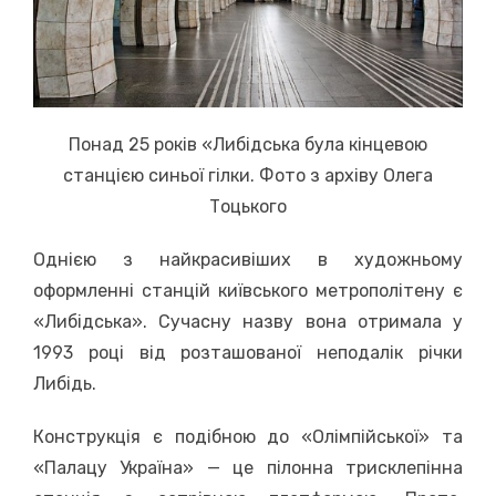
Понад 25 років «Либідська була кінцевою
станцією синьої гілки. Фото з архіву Олега
Тоцького
Однією з найкрасивіших в художньому
оформленні станцій київського метрополітену є
«Либідська». Сучасну назву вона отримала у
1993 році від розташованої неподалік річки
Либідь.
Конструкція є подібною до «Олімпійської» та
«Палацу Україна» — це пілонна трисклепінна