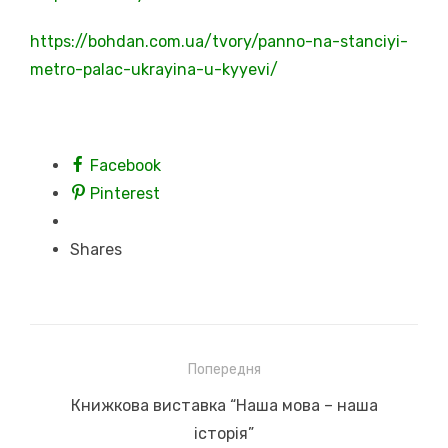
https://bohdan.com.ua/tvory/panno-na-stanciyi-
metro-palac-ukrayina-u-kyyevi/
Facebook
Pinterest
Shares
Навігація
Попередня
записів
Previous
Книжкова виставка “Наша мова – наша
post:
історія”