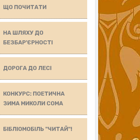
ЩО ПОЧИТАТИ
НА ШЛЯХУ ДО
БЕЗБАР'ЄРНОСТІ
ДОРОГА ДО ЛЕСІ
КОНКУРС: ПОЕТИЧНА
ЗИМА МИКОЛИ СОМА
БІБЛІОМОБІЛЬ "ЧИТАЙ"!