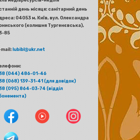
ала медіаресурсів-неділя
станній день місяця: санітарний день
дреса:
04053 м. Київ, вул. Олександра
ониського (колишня Тургенєвська),
3-85
-mail:
lubibl@ukr.net
елефони:
38 (044) 486-01-46
38 (068) 139-31-41 (для довідок)
38 (095) 864-03-74 (відділ
бонемента)