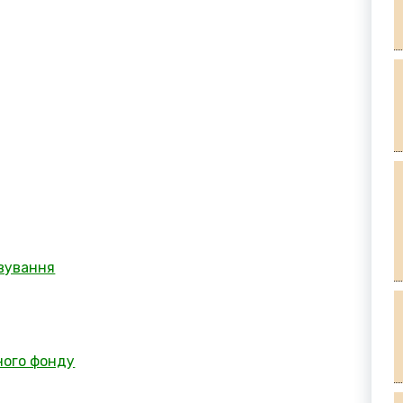
овування
ного фонду