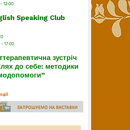
-
12:00
glish Speaking Club
20
0
-
17:00
ттерапевтична зустріч
лях до себе: методики
модопомоги”
події