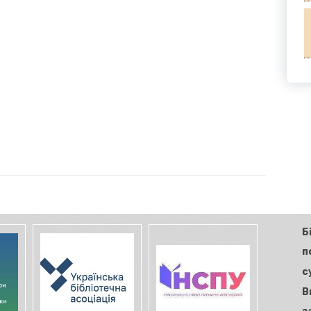
Б
п
с
В