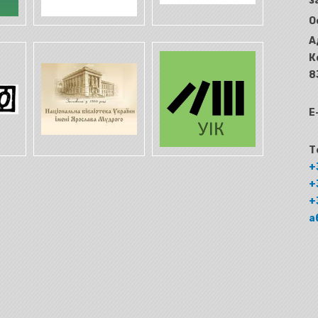
з
О
А
К
8
E
Т
+
+
+
а