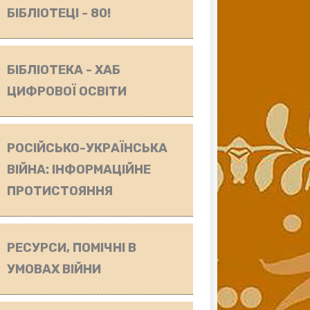
БІБЛІОТЕЦІ - 80!
БІБЛІОТЕКА - ХАБ
ЦИФРОВОЇ ОСВІТИ
РОСІЙСЬКО-УКРАЇНСЬКА
ВІЙНА: ІНФОРМАЦІЙНЕ
ПРОТИСТОЯННЯ
РЕСУРСИ, ПОМІЧНІ В
УМОВАХ ВІЙНИ