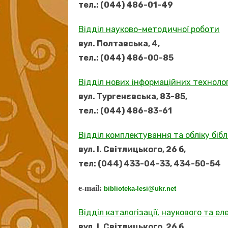
тел.: (044) 486-01-49
Відділ науково-методичної роботи
вул. Полтавська, 4,
тел.: (044) 486-00-85
Відділ нових інформаційних техноло
вул. Тургенєвська, 83-85,
тел.: (044) 486-83-61
Відділ комплектування та обліку б
іб
вул. І. Світлицького, 26 б,
тел: (044) 433-04-33, 434-50-54
e-mail:
biblioteka-lesi@ukr.net
Відділ каталогізації, наукового та 
вул. І. Світлицького, 26 б,