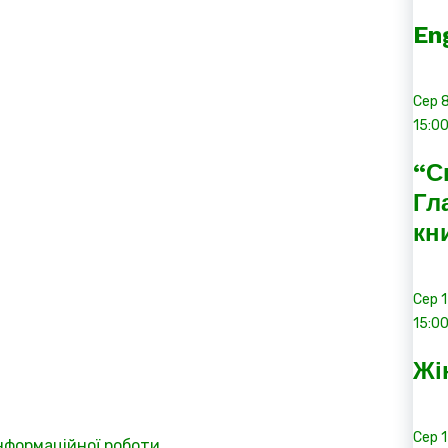
En
Сер
15:0
“С
Гл
кн
Сер
15:0
Жі
Сер
інформаційної роботи