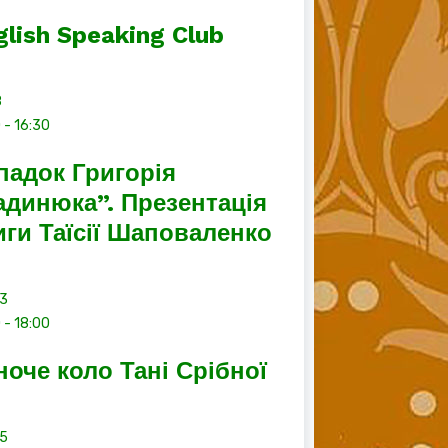
glish Speaking Club
8
0
-
16:30
падок Григорія
адинюка”. Презентація
иги Таїсії Шаповаленко
13
0
-
18:00
ноче коло Тані Срібної
15