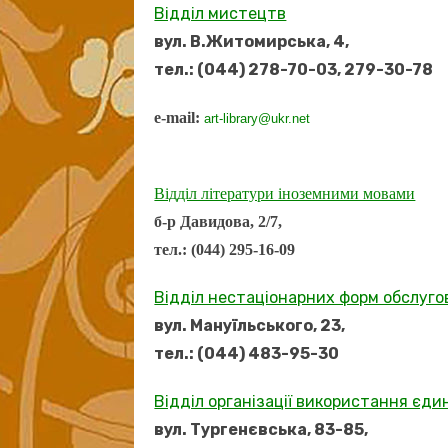
Відділ мистецтв
вул. В.Житомирська, 4,
тел.: (044) 278-70-03, 279-30-78
e-mail:
art-library@ukr.net
Відділ літератури іноземними мовами
б-р Давидова, 2/7,
тел.: (044) 295-16-09
Відділ нестаціонарних форм обслуг
вул. Мануїльського, 23,
тел.: (044) 483-95-30
Відділ організації використання єди
вул. Тургенєвська, 83-85,