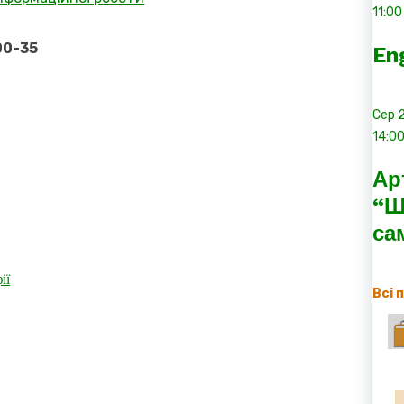
11:00
00-35
En
Сер
14:0
Ар
“Ш
са
ії
Всі 