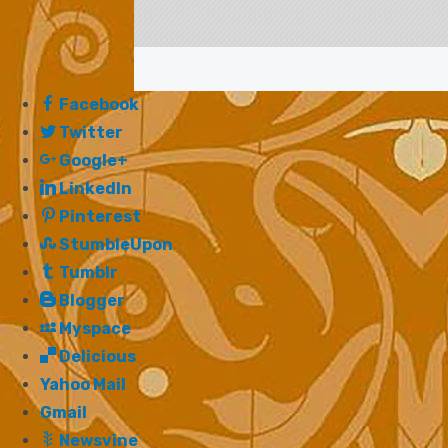
Facebook
Twitter
Google+
LinkedIn
Pinterest
StumbleUpon
Tumblr
Blogger
Myspace
Delicious
Yahoo Mail
Gmail
Newsvine