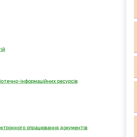
гій
ліотечно-інформаційних ресурсів
електронного опрацювання документів