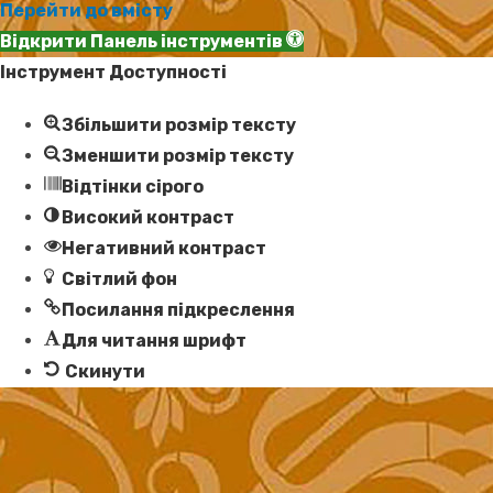
Перейти до вмісту
Відкрити Панель інструментів
Інструмент Доступності
Збільшити розмір тексту
Зменшити розмір тексту
Відтінки сірого
Високий контраст
Негативний контраст
Світлий фон
Посилання підкреслення
Для читання шрифт
Скинути