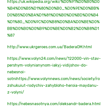
https://uk.wikipedia.org/wiki/%D0%91%D0%B0%D0
%B4%D0%B5%D1%80%D0%B0_%D0%9E%D0%BB%
D0%B5%D0%BA%D1%81%D0%B0%D0%BD%D0%B4
%D1%80_%D0%9C%D0%B8%D0%BA%D0%BE%D0%
BB%D0%B0%D0%B9%D0%BE%D0%B2%D0%B8%D1
%87
http://www.ukrgeroes.com.ua/BaderaOM.html
https://www.volyn24.com/news/122000-vin-stav-
pershym-volynianynom-iakyj-vidijshov-do-
nebesnoi-
sotnihttps://www.volynnews.com/news/society/ro
zshukuiut-rodychiv-zahybloho-heroia-maydanu-
z-volyni/
https://nebesnasotnya.com/oleksandr-badera.html