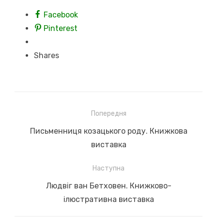
Facebook
Pinterest
Shares
Навігація
Попередня
записів
Previous
Письменниця козацького роду. Книжкова
post:
виставка
Наступна
Next
Людвіг ван Бетховен. Книжково-
post:
ілюстративна виставка