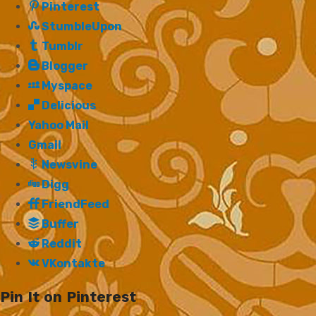
Pinterest
StumbleUpon
Tumblr
Blogger
Myspace
Delicious
Yahoo Mail
Gmail
Newsvine
Digg
FriendFeed
Buffer
Reddit
VKontakte
Pin It on Pinterest