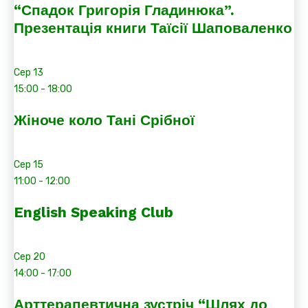
“Спадок Григорія Гладинюка”.
Презентація книги Таїсії Шаповаленко
Сер
13
15:00
-
18:00
Жіноче коло Тані Срібної
Сер
15
11:00
-
12:00
English Speaking Club
Сер
20
14:00
-
17:00
Арттерапевтична зустріч “Шлях до