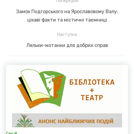
Навігація
Попередня
записів
Previous
Замок Подгорського на Ярославовому Валу:
post:
цікаві факти та містичні таємниці
Наступна
Next
Ляльки-мотанки для добрих справ
post:
Сер
8