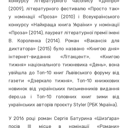
конкурсу літературного часопису «Дніпро»
(2009), літературного фестивалю «Просто так»
у номінації «Проза» (2010) і Всеукраїнського
конкурсу «Найкраща книга України» у номінації
«Проза» (2014), лауреат літературної премії імені
В. Короленка (2014). Роман «Вакансія для
диктатора» (2015) було названо «Книгою дня»
інтернет-видання «Літакцент», «Книгою
тижня» національного тижневика «День», вона
увійшла до Топ-10 книг Львівського форуму від
газети «Дзеркало тижня», Топ-10 книжкових
новинок від українських письменників видання
depo.ua і Топ-10 головних книг зими від
українських авторів проєкту Styler (РБК Україна).
У 2016 році роман Сергія Батурина «Шизґара»
посів III місце в номінації «Романи»