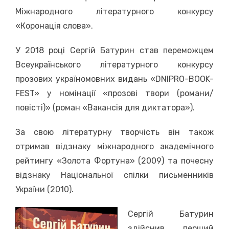
Міжнародного літературного конкурсу
«Коронація слова».
У 2018 році Сергій Батурин став переможцем
Всеукраїнського літературного конкурсу
прозових україномовних видань «DNIPRO-BOOK-
FEST» у номінації «прозові твори (романи/
повісті)» (роман «Вакансія для диктатора»).
За свою літературну творчість він також
отримав відзнаку міжнародного академічного
рейтингу «Золота Фортуна» (2009) та почесну
відзнаку Національної спілки письменників
України (2010).
Сергій Батурин
здійснив перший