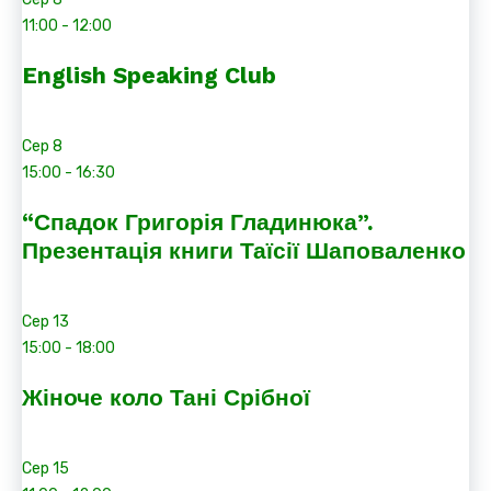
11:00
-
12:00
English Speaking Club
Сер
8
15:00
-
16:30
“Спадок Григорія Гладинюка”.
Презентація книги Таїсії Шаповаленко
Сер
13
15:00
-
18:00
Жіноче коло Тані Срібної
Сер
15