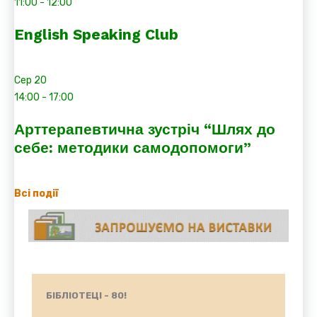
11:00
-
12:00
English Speaking Club
Сер
20
14:00
-
17:00
Арттерапевтична зустріч “Шлях до
себе: методики самодопомоги”
Всі події
БІБЛІОТЕЦІ - 80!