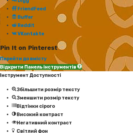
Digg
FriendFeed
Buffer
Reddit
VKontakte
Pin It on Pinterest
Перейти до вмісту
Відкрити Панель інструментів
Інструмент Доступності
Збільшити розмір тексту
Зменшити розмір тексту
Відтінки сірого
Високий контраст
Негативний контраст
Світлий фон