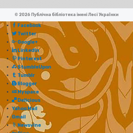
© 2026 Публічна бібліотека імені Лесі Українки
Facebook
Twitter
Google+
LinkedIn
Pinterest
StumbleUpon
Tumblr
Blogger
Myspace
Delicious
Yahoo Mail
Gmail
Newsvine