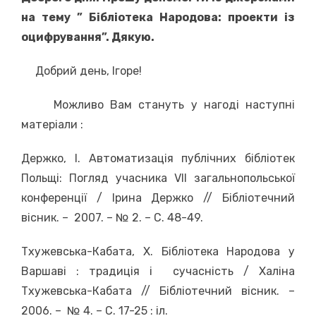
на тему ” Бібліотека Народова: проекти із
оцифрування”. Дякую.
Добрий день, Ігоре!
Можливо Вам стануть у нагоді наступні
матеріали :
Держко, І. Автоматизація публічних бібліотек
Польщі: Погляд учасника VII загальнопольської
конференції / Ірина Держко // Бібліотечний
вісник. – 2007. – № 2. – С. 48-49.
Тхужевська-Кабата, Х. Бібліотека Народова у
Варшаві : традиція і сучасність / Халіна
Тхужевська-Кабата // Бібліотечний вісник. –
2006. – № 4. – С. 17-25 : іл.