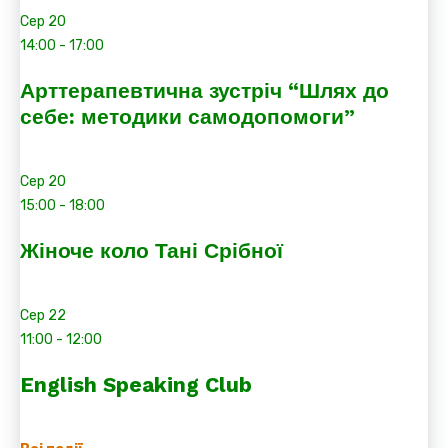
Сер
20
14:00
-
17:00
Арттерапевтична зустріч “Шлях до
себе: методики самодопомоги”
Сер
20
15:00
-
18:00
Жіноче коло Тані Срібної
Сер
22
11:00
-
12:00
English Speaking Club