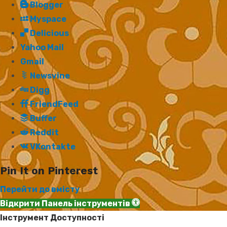
Blogger
Myspace
Delicious
Yahoo Mail
Gmail
Newsvine
Digg
FriendFeed
Buffer
Reddit
VKontakte
Pin It on Pinterest
Перейти до вмісту
Відкрити Панель інструментів
Інструмент Доступності