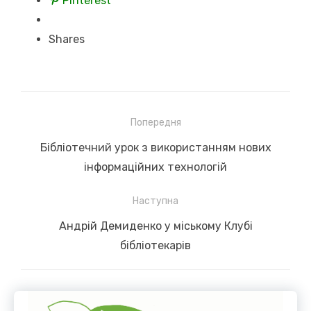
Pinterest
Shares
Навігація
Попередня
записів
Previous
Бібліотечний урок з використанням нових
post:
інформаційних технологій
Наступна
Next
Андрій Демиденко у міському Клубі
post:
бібліотекарів