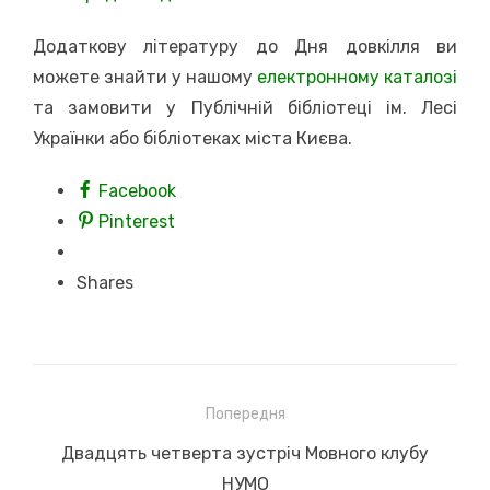
Додаткову літературу до Дня довкілля ви
можете знайти у нашому
електронному каталозі
та замовити у Публічній бібліотеці ім. Лесі
Українки або бібліотеках міста Києва.
Facebook
Pinterest
Shares
Навігація
Попередня
записів
Previous
Двадцять четверта зустріч Мовного клубу
post:
НУМО