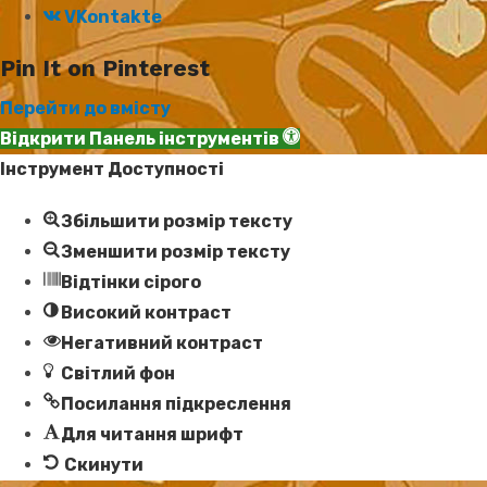
VKontakte
Pin It on Pinterest
Перейти до вмісту
Відкрити Панель інструментів
Інструмент Доступності
Збільшити розмір тексту
Зменшити розмір тексту
Відтінки сірого
Високий контраст
Негативний контраст
Світлий фон
Посилання підкреслення
Для читання шрифт
Скинути