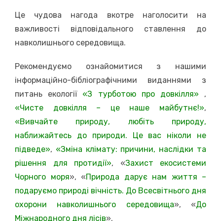
Це чудова нагода вкотре наголосити на
важливості відповідального ставлення до
навколишнього середовища.
Рекомендуємо ознайомитися з нашими
інформаційно-бібліографічними виданнями з
питань екології
«З турботою про довкілля»
,
«Чисте довкілля – це наше майбутнє!»
,
«Вивчайте природу, любіть природу,
наближайтесь до природи. Це вас ніколи не
підведе»
,
«Зміна клімату: причини, наслідки та
рішення для протидії»
, «
Захист екосистеми
Чорного моря
», «
Природа дарує нам життя –
подаруємо природі вічність. До Всесвітнього дня
охорони навколишнього середовища
», «
До
Міжнародного дня лісів
».