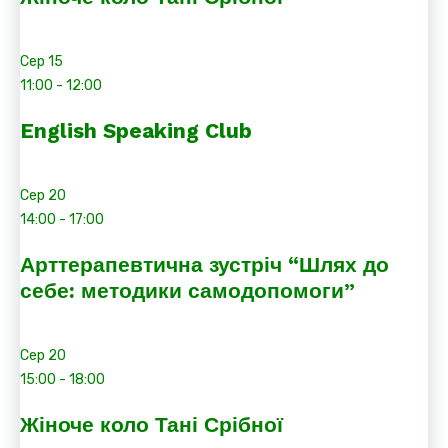
Сер
15
11:00
-
12:00
English Speaking Club
Сер
20
14:00
-
17:00
Арттерапевтична зустріч “Шлях до
себе: методики самодопомоги”
Сер
20
15:00
-
18:00
Жіноче коло Тані Срібної