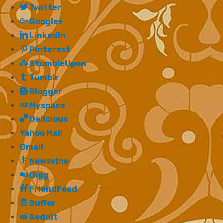
Twitter
Google+
LinkedIn
Pinterest
StumbleUpon
Tumblr
Blogger
Myspace
Delicious
Yahoo Mail
Gmail
Newsvine
Digg
FriendFeed
Buffer
Reddit