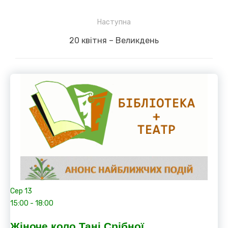
Наступна
Next
20 квітня – Великдень
post:
Сер
13
15:00
-
18:00
Жіноче коло Тані Срібної