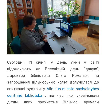
Сьогодні, 11 січня, у день, який у світі
відзначають як Всесвітній день “дякую”,
директор бібліотеки Ольга Романюк на
запрошення вільнюських колег долучилася до
святкової зустрічі у
Vilniaus miesto savivaldybės
centrinė biblioteka
, під час якої українським
дітям, яких прихистив Вільнюс, вручали