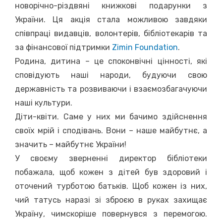
новорічно-різдвяні книжкові подарунки з
України. Ця акція стала можливою завдяки
співпраці видавців, волонтерів, бібліотекарів та
за фінансової підтримки
Zimin Foundation
.
Родина, дитина – це споконвічні цінності, які
сповідують наші народи, будуючи свою
державність та розвиваючи і взаємозбагачуючи
наші культури.
Діти-квіти. Саме у них ми бачимо здійснення
своїх мрій і сподівань. Вони – наше майбутнє, а
значить – майбутнє України!
У своєму зверненні директор бібліотеки
побажала, щоб кожен з дітей був здоровий і
оточений турботою батьків. Щоб кожен із них,
чий татусь наразі зі зброєю в руках захищає
Україну, чимскоріше повернувся з перемогою.