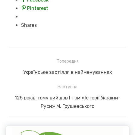
Pinterest
Shares
Навігація
Попередня
записів
Previous
Українське застілля в найменуваннях
post:
Наступна
Next
125 років тому вийшов І том «Історії України-
post:
Руси» М. Грушевського