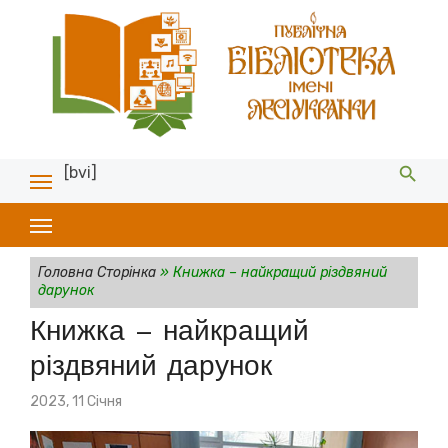
[bvi]
Головна Сторінка
»
Книжка – найкращий різдвяний
дарунок
Книжка – найкращий
різдвяний дарунок
Posted
2023, 11 Січня
on