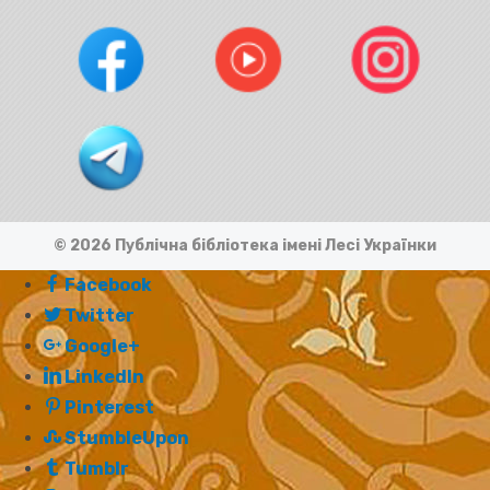
© 2026 Публічна бібліотека імені Лесі Українки
Facebook
Twitter
Google+
LinkedIn
Pinterest
StumbleUpon
Tumblr