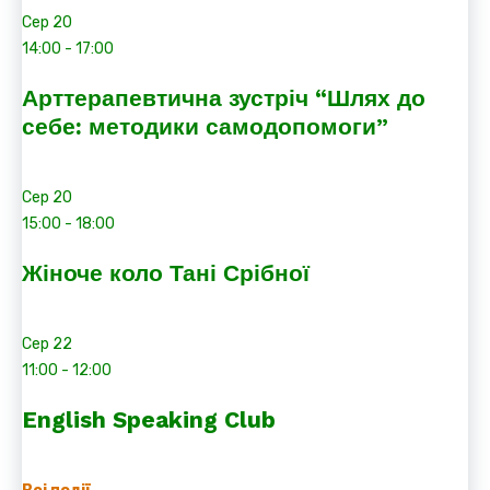
Сер
20
14:00
-
17:00
Арттерапевтична зустріч “Шлях до
себе: методики самодопомоги”
Сер
20
15:00
-
18:00
Жіноче коло Тані Срібної
Сер
22
11:00
-
12:00
English Speaking Club