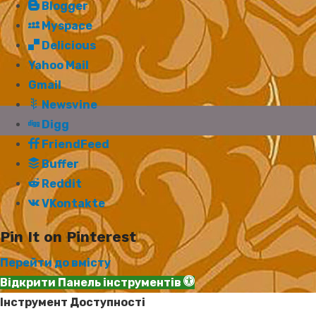
Blogger
Myspace
Delicious
Yahoo Mail
Gmail
Newsvine
Digg
FriendFeed
Buffer
Reddit
VKontakte
Pin It on Pinterest
Перейти до вмісту
Відкрити Панель інструментів
Інструмент Доступності