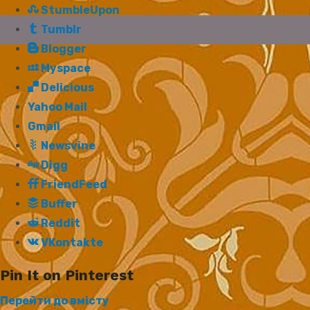
StumbleUpon
Tumblr
Blogger
Myspace
Delicious
Yahoo Mail
Gmail
Newsvine
Digg
FriendFeed
Buffer
Reddit
VKontakte
Pin It on Pinterest
Перейти до вмісту