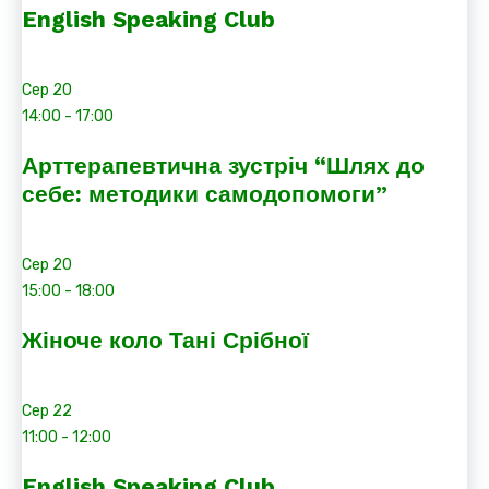
English Speaking Club
Сер
20
14:00
-
17:00
Арттерапевтична зустріч “Шлях до
себе: методики самодопомоги”
Сер
20
15:00
-
18:00
Жіноче коло Тані Срібної
Сер
22
11:00
-
12:00
English Speaking Club