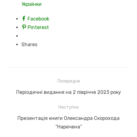
Українки
Facebook
Pinterest
Shares
Навігація
Попередня
записів
Previous
Періодичні видання на 2 півріччя 2023 року
post:
Наступна
Next
Презентація книги Олександра Скорохода
post:
“Наречена”