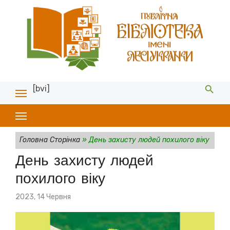
[bvi]
Головна Сторінка
»
День захисту людей похилого віку
День захисту людей
похилого віку
Posted
2023, 14 Червня
on