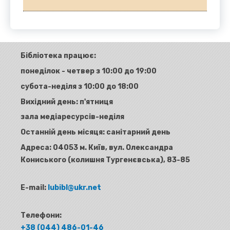
Бібліотека працює:
понеділок - четвер з 10:00 до 19:00
субота-неділя з 10:00 до 18:00
Вихідний день: п'ятниця
зала медіаресурсів-неділя
Останній день місяця: санітарний день
Адреса:
04053 м. Київ, вул. Олександра
Кониського (колишня Тургенєвська), 83-85
E-mail:
lubibl@ukr.net
Телефони:
+38 (044) 486-01-46