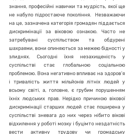
знання, професійні навички та мудрість, якої ще
не набуло підростаюче покоління. Незважаючи
на це, зазначена категорія громадян піддається
дискримінації за віковою ознакою. Часто не
затребувані суспільством та обдурені
шахраями, вони опиняються за межею бідності у
злиднях. Сьогодні їхня незахищеність у
суспільстві стає глобальною соціальною
проблемою. Вона негативно впливає на здоров’я
і тривалість життя мільйонів літніх людей у
всьому світі, а, головне, є грубим порушенням
їхніх людських прав. Нерідко причиною вікової
дискримінації старших людей стає поширена у
суспільстві зневага до них через нібито вікові
відхилення у роботі мозку і буцімто нездатність
вести активну трудову чи громадську