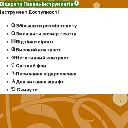
Відкрити Панель інструментів
Інструмент Доступності
Збільшити розмір тексту
Зменшити розмір тексту
Відтінки сірого
Високий контраст
Негативний контраст
Світлий фон
Посилання підкреслення
Для читання шрифт
Скинути