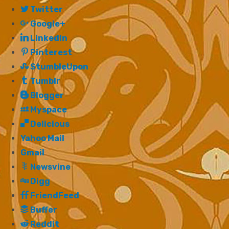
Twitter
Google+
LinkedIn
Pinterest
StumbleUpon
Tumblr
Blogger
Myspace
Delicious
Yahoo Mail
Gmail
Newsvine
Digg
FriendFeed
Buffer
Reddit