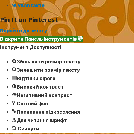
VKontakte
Pin It on Pinterest
Перейти до вмісту
Відкрити Панель інструментів
Інструмент Доступності
Збільшити розмір тексту
Зменшити розмір тексту
Відтінки сірого
Високий контраст
Негативний контраст
Світлий фон
Посилання підкреслення
Для читання шрифт
Скинути