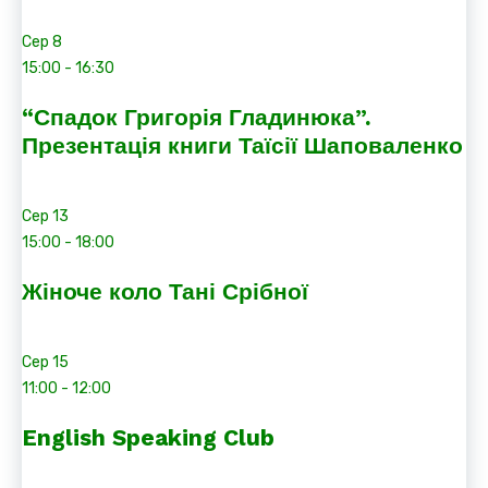
Сер
8
15:00
-
16:30
“Спадок Григорія Гладинюка”.
Презентація книги Таїсії Шаповаленко
Сер
13
15:00
-
18:00
Жіноче коло Тані Срібної
Сер
15
11:00
-
12:00
English Speaking Club