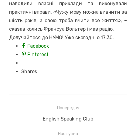
наводили власні приклади та виконували
практичні вправи. «Чужу мову можна вивчити за
шість років, а свою треба вчити все життя», –
сказав колись Франсуа Вольтер і мав рацію.
Долучайтеся до НУМО! Уже сьогодні о 17:30.
Facebook
Pinterest
Shares
Навігація
Попередня
записів
Previous
English Speaking Club
post:
Наступна