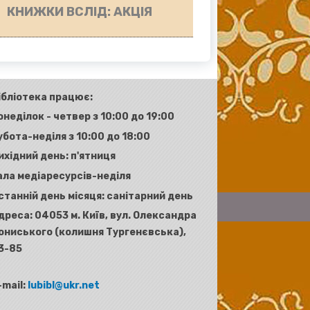
КНИЖКИ ВСЛІД: АКЦІЯ
ібліотека працює:
онеділок - четвер з 10:00 до 19:00
убота-неділя з 10:00 до 18:00
ихідний день: п'ятниця
ала медіаресурсів-неділя
станній день місяця: санітарний день
дреса:
04053 м. Київ, вул. Олександра
ониського (колишня Тургенєвська),
3-85
-mail:
lubibl@ukr.net