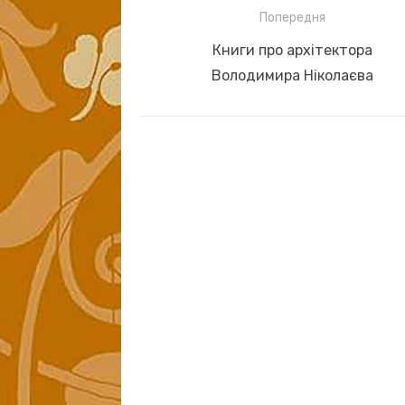
Навігація
Попередня
записів
Previous
Книги про архітектора
post:
Володимира Ніколаєва