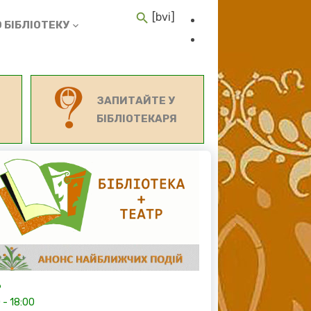
[bvi]
 БІБЛІОТЕКУ
ЗАПИТАЙТЕ У
БІБЛІОТЕКАРЯ
6
0
-
18:00