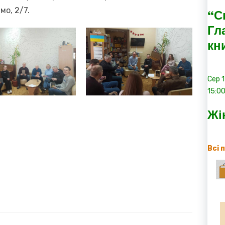
мо, 2/7.
“С
Гл
кн
Сер
15:0
Жі
Всі 