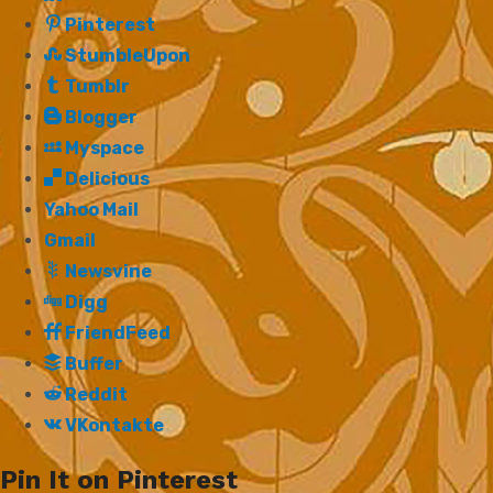
Pinterest
StumbleUpon
Tumblr
Blogger
Myspace
Delicious
Yahoo Mail
Gmail
Newsvine
Digg
FriendFeed
Buffer
Reddit
VKontakte
Pin It on Pinterest