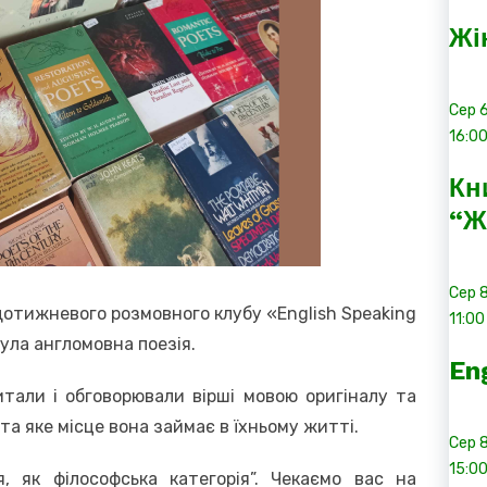
Жі
Сер
16:0
Кн
“Ж
Сер
щотижневого розмовного клубу «English Speaking
11:00
була англомовна поезія.
En
итали і обговорювали вірші мовою оригіналу та
та яке місце вона займає в їхньому житті.
Сер
15:0
я, як філософська категорія”. Чекаємо вас на