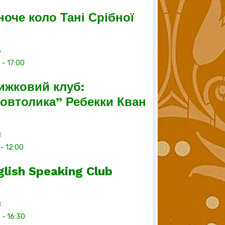
ноче коло Тані Срібної
6
0
-
17:00
ижковий клуб:
овтолика” Ребекки Кван
8
-
12:00
glish Speaking Club
8
0
-
16:30