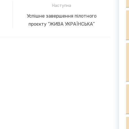
Наступна
Next
Успішне завершення пілотного
post:
проєкту “ЖИВА УКРАЇНСЬКА”