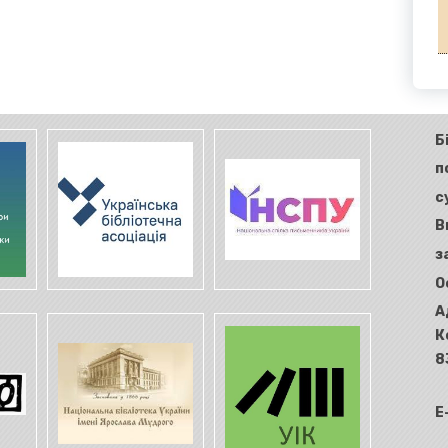
Б
п
с
В
з
О
А
К
8
E