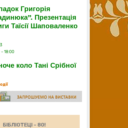
падок Григорія
адинюка”. Презентація
иги Таїсії Шаповаленко
13
0
-
18:00
ноче коло Тані Срібної
події
БІБЛІОТЕЦІ - 80!