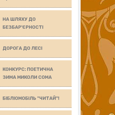
НА ШЛЯХУ ДО
БЕЗБАР'ЄРНОСТІ
ДОРОГА ДО ЛЕСІ
КОНКУРС: ПОЕТИЧНА
ЗИМА МИКОЛИ СОМА
БІБЛІОМОБІЛЬ "ЧИТАЙ"!