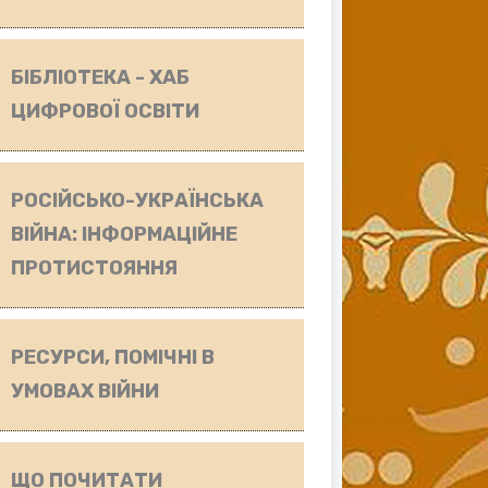
БІБЛІОТЕКА - ХАБ
ЦИФРОВОЇ ОСВІТИ
РОСІЙСЬКО-УКРАЇНСЬКА
ВІЙНА: ІНФОРМАЦІЙНЕ
ПРОТИСТОЯННЯ
РЕСУРСИ, ПОМІЧНІ В
УМОВАХ ВІЙНИ
ЩО ПОЧИТАТИ