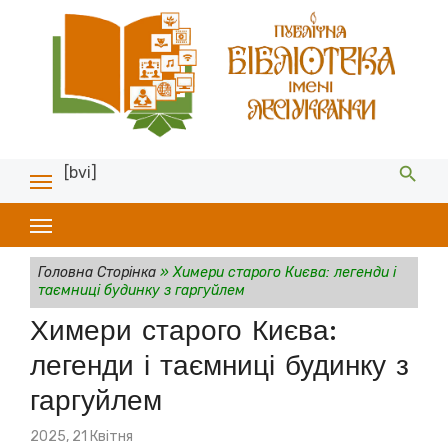
[bvi]
Головна Сторінка
»
Химери старого Києва: легенди і
таємниці будинку з гаргуйлем
Химери старого Києва:
легенди і таємниці будинку з
гаргуйлем
Posted
2025, 21 Квітня