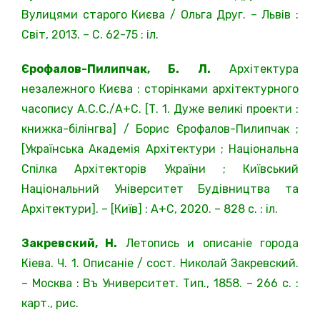
Вулицями старого Києва / Ольга Друг. – Львів :
Світ, 2013. – С. 62-75 : іл.
Єрофалов-Пилипчак, Б. Л.
Архітектура
незалежного Києва : сторінками архітектурного
часопису А.С.С./А+С. [Т. 1. Дуже великі проекти :
книжка-білінгва] / Борис Єрофалов-Пилипчак ;
[Українська Академія Архітектури ; Національна
Спілка Архітекторів України ; Київський
Національний Університет Будівництва та
Архітектури]. – [Київ] : А+С, 2020. – 828 с. : іл.
Закревский, Н.
Летопись и описаніе города
Кіева. Ч. 1. Описаніе / сост. Николай Закревский.
– Москва : Въ Университет. Тип., 1858. – 266 с. :
карт., рис.