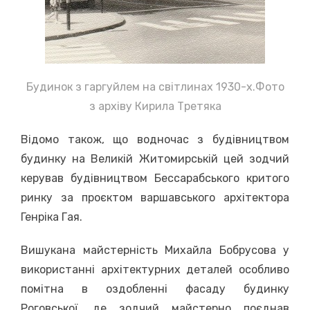
Будинок з гаргуйлем на світлинах 1930-х.Фото
з архіву Кирила Третяка
Відомо також, що водночас з будівництвом
будинку на Великій Житомирській цей зодчий
керував будівництвом Бессарабського критого
ринку за проєктом варшавського архітектора
Генріка Гая.
Вишукана майстерність Михайла Бобрусова у
використанні архітектурних деталей особливо
помітна в оздобленні фасаду будинку
Роговської, де зодчий майстерно поєднав