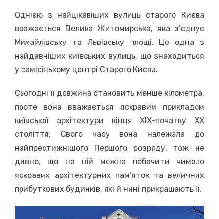
Однією з найцікавіших вулиць старого Києва
вважається Велика Житомирська, яка з’єднує
Михайлівську та Львівську площі. Це одна з
найдавніших київських вулиць, що знаходиться
у самісінькому центрі Старого Києва.
Сьогодні її довжина становить менше кілометра,
проте вона вважається яскравим прикладом
київської архітектури кінця ХІХ-початку XX
століття. Свого часу вона належала до
найпрестижнішого Першого розряду, тож не
дивно, що на ній можна побачити чимало
яскравих архітектурних пам’яток та величних
прибуткових будинків, які й нині прикрашають її.