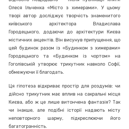
Олеся Ільченка «Місто з химерами». У цьому
творі автор досліджує творчість знаменитого
київського архітектора Владислава
Городецького, додаючи до архітектури Києва
містичних акцентів. Він висунув припущення, що
цей будинок разом із «Будинком з химерами»
Городецького та «Будинком із чортом» на
Гоголівській утворює трикутник навколо Софії,
обмежуючи її благодать.
Ця гіпотеза відкриває простір для роздумів: чи
дійсно трикутник має вплив на сакральні місця
Києва, або ж це лише витончена фантазія? Так
чи інакше, але подібні історії надають місту
неповторного шарму, підкреслюючи його
багатогранність.