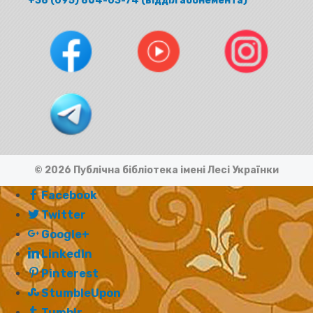
+38 (095) 864-03-74 (відділ абонемента)
© 2026 Публічна бібліотека імені Лесі Українки
Facebook
Twitter
Google+
LinkedIn
Pinterest
StumbleUpon
Tumblr