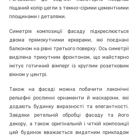
піщаний колір цегли з темно-сірими цементними
площинами і деталями.
Симетрія композиції фасаду підкреслюється
двома прямокутними еркерами, які поєднані
балконом на рівні третього поверху. Ось симетрії
виділена трикутним фронтоном, що майстерно
імітує готичний вімперг із круглим розетковим
вікном у центрі.
Також на фасаді можна побачити лаконічні
рельєфні рослинні орнаменти й маскарони, які
додають будинку виразності та елегантності.
Завдяки ретельній обробці фасаду та його
декору, а також оригінальній і чіткій композиції
цей будинок вважається видатним прикладом