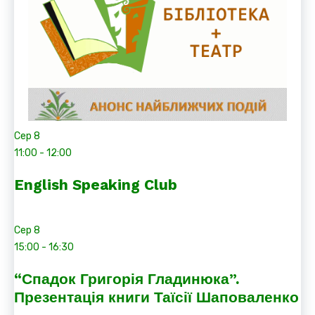
Сер
8
11:00
-
12:00
English Speaking Club
Сер
8
15:00
-
16:30
“Спадок Григорія Гладинюка”.
Презентація книги Таїсії Шаповаленко