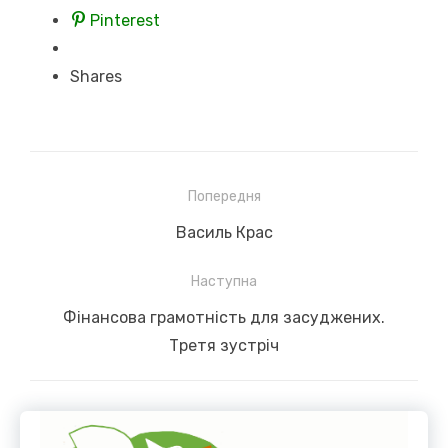
Pinterest
Shares
Навігація
Попередня
записів
Previous
Василь Крас
post:
Наступна
Next
Фінансова грамотність для засуджених.
post:
Третя зустріч