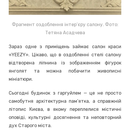
Фрагмент оздоблення інтер’єру салону. Фото:
Тетяна Асадчева
Зараз одне з приміщень займає салон краси
«YEEZY». Цікаво, що в оздобленні стелі салону
відтворена ліпнина із зображенням фігурок
янголят та можна побачити живописні
мініатюри.
Сьогодні будинок з гаргуйлем — це не просто
самобутня архітектурна пам’ятка, а справжній
літопис Києва, в якому переплелися містичні
оповіді, культурні досягнення та неповторний
дух Старого міста.