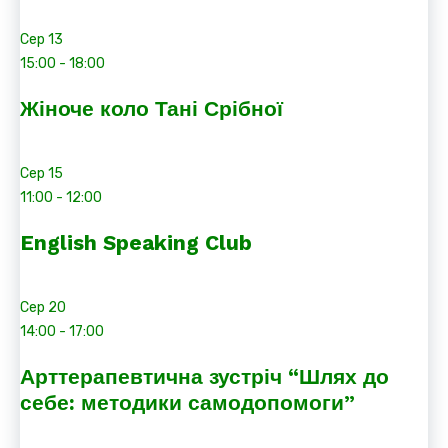
Сер
13
15:00
-
18:00
Жіноче коло Тані Срібної
Сер
15
11:00
-
12:00
English Speaking Club
Сер
20
14:00
-
17:00
Арттерапевтична зустріч “Шлях до
себе: методики самодопомоги”