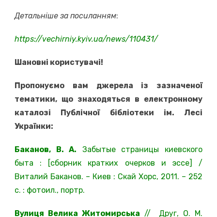
Детальніше за посиланням
:
https://vechirniy.kyiv.ua/news/110431/
Шановні користувачі!
Пропонуємо вам джерела із зазначеної
тематики, що знаходяться в електронному
каталозі Публічної бібліотеки ім. Лесі
Українки:
Баканов, В. А.
Забытые страницы киевского
быта : [сборник кратких очерков и эссе] /
Виталий Баканов. – Киев : Скай Хорс, 2011. – 252
с. : фотоил., портр.
Вулиця Велика Житомирська
// Друг, О. М.