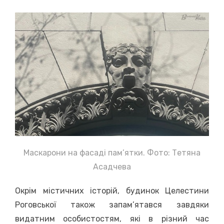
Маскарони на фасаді пам’ятки. Фото: Тетяна
Асадчева
Окрім містичних історій, будинок Целестини
Роговської також запам’ятався завдяки
видатним особистостям, які в різний час