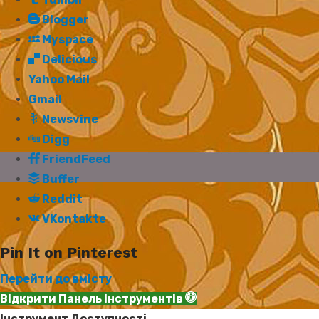
Blogger
Myspace
Delicious
Yahoo Mail
Gmail
Newsvine
Digg
FriendFeed
Buffer
Reddit
VKontakte
Pin It on Pinterest
Перейти до вмісту
Відкрити Панель інструментів
Інструмент Доступності