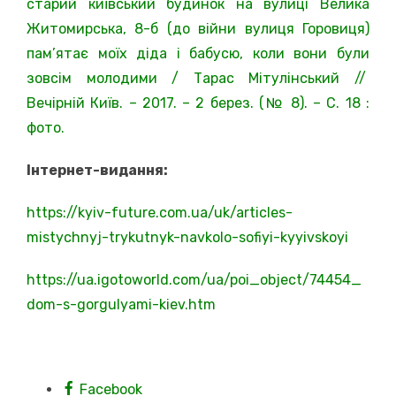
старий київський будинок на вулиці Велика
Житомирська, 8-б (до війни вулиця Горовиця)
пам’ятає моїх діда і бабусю, коли вони були
зовсім молодими / Тарас Мітулінський //
Вечірній Київ. – 2017. – 2 берез. (№ 8). – С. 18 :
фото.
Інтернет-видання:
https://kyiv-future.com.ua/uk/articles-
mistychnyj-trykutnyk-navkolo-sofiyi-kyyivskoyi
https://ua.igotoworld.com/ua/poi_object/74454_
dom-s-gorgulyami-kiev.htm
Facebook