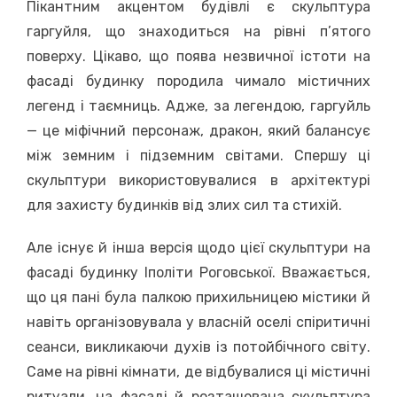
Пікантним акцентом будівлі є скульптура
гаргуйля, що знаходиться на рівні п’ятого
поверху. Цікаво, що поява незвичної істоти на
фасаді будинку породила чимало містичних
легенд і таємниць. Адже, за легендою, гаргуйль
— це міфічний персонаж, дракон, який балансує
між земним і підземним світами. Спершу ці
скульптури використовувалися в архітектурі
для захисту будинків від злих сил та стихій.
Але існує й інша версія щодо цієї скульптури на
фасаді будинку Іполіти Роговської. Вважається,
що ця пані була палкою прихильницею містики й
навіть організовувала у власній оселі спіритичні
сеанси, викликаючи духів із потойбічного світу.
Саме на рівні кімнати, де відбувалися ці містичні
ритуали, на фасаді й розташована скульптура