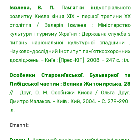
Ієвлева, В. П.
Пам’ятки індустріального
розвитку Києва кінця XIX – першої третини XX
століття / Валерія Ієвлева ; Міністерство
культури і туризму України ; Державна служба з
питань національної культурної спадщини ;
Науково-дослідний інститут пам’яткоохоронних
досліджень. – Київ : [Прес-КІТ], 2008. – 247 с. : іл.
Особняки Старокиївської, Бульварної та
Либідської частин : Велика Житомирська, 28
// Друг, О. М. Особняки Києва / Ольга Друг,
Дмитро Малаков. – Київ : Кий, 2004. – С. 279-290 :
іл.
Статті: