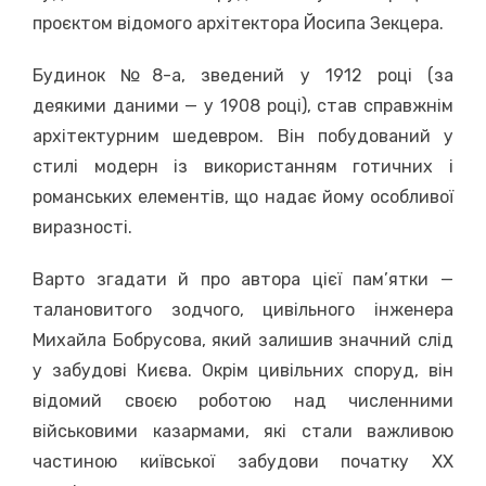
проєктом відомого архітектора Йосипа Зекцера.
Будинок №8-а, зведений у 1912 році (за
деякими даними — у 1908 році), став справжнім
архітектурним шедевром. Він побудований у
стилі модерн із використанням готичних і
романських елементів, що надає йому особливої
виразності.
Варто згадати й про автора цієї пам’ятки —
талановитого зодчого, цивільного інженера
Михайла Бобрусова, який залишив значний слід
у забудові Києва. Окрім цивільних споруд, він
відомий своєю роботою над численними
військовими казармами, які стали важливою
частиною київської забудови початку XX