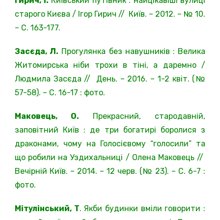
Гирич, І.
Київський путівник : найцікавіші
ву
лиці
старого Києва / Ігор Гирич // Київ. – 2012. – № 10.
– С. 163-177.
Засєда, Л.
Прогулянка без навушників : Велика
Житомирська ніби трохи в тіні, а даремно /
Людмила Засєда // День. – 2016. – 1-2 квіт. (№
57-58). – С. 16-17 : фото.
Маковець, О.
Прекрасний, стародавній,
заповітний Київ : де три богатирі боролися з
драконами, чому на Голосієвому “голосили” та
що робили на Уздихальниці / Олена Маковець //
Вечірній Київ. – 2014. – 12 черв. (№ 23). – С. 6-7 :
фото.
Мітулінський, Т
. Якби будинки вміли говорити :