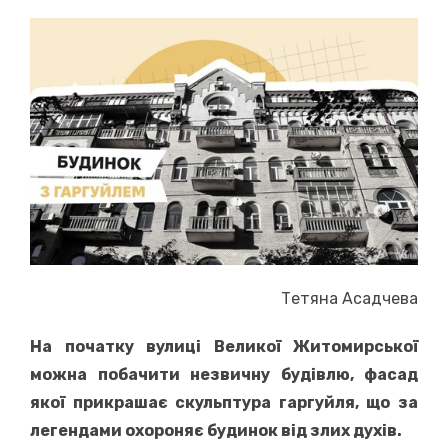
on
Тетяна Асадчева
На початку вулиці
В
еликої Житомирської
можна побачити незвичну будівлю, фасад
якої прикрашає скульптура гаргуйля, що за
легендами охороняє будинок від злих духів.