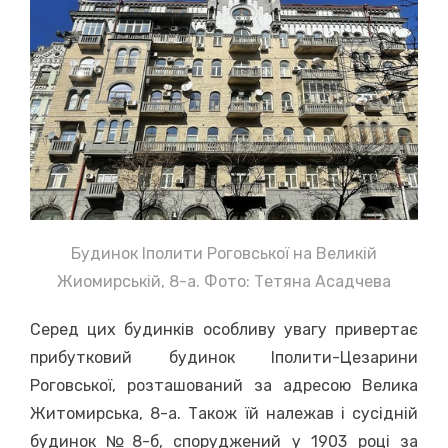
Будинок Іполити Роговської на Великій
Жиомирській, 8-а. Фото: Тетяна Асадчева
Серед цих будинків особливу увагу привертає
прибутковий будинок Іполити-Цезарини
Роговської, розташований за адресою Велика
Житомирська, 8-а. Також їй належав і сусідній
будинок №8-б, споруджений у 1903 році за