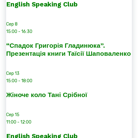
English Speaking Club
Сер
8
15:00
-
16:30
“Спадок Григорія Гладинюка”.
Презентація книги Таїсії Шаповаленко
Сер
13
15:00
-
18:00
Жіноче коло Тані Срібної
Сер
15
11:00
-
12:00
English Speaking Club