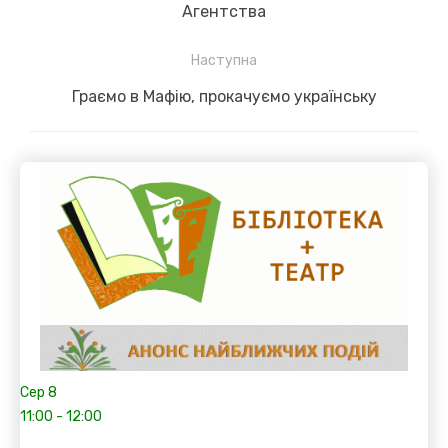
записів
Previous
Агентства
post:
Наступна
Next
Граємо в Мафію, прокачуємо українську
post:
Сер
8
11:00
-
12:00