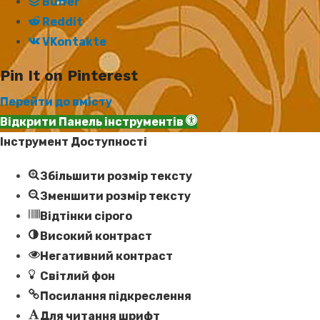
Buffer
Reddit
VKontakte
Pin It on Pinterest
Перейти до вмісту
Відкрити Панель інструментів
Інструмент Доступності
Збільшити розмір тексту
Зменшити розмір тексту
Відтінки сірого
Високий контраст
Негативний контраст
Світлий фон
Посилання підкреслення
Для читання шрифт