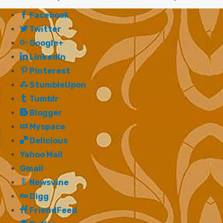
Facebook
Twitter
Google+
LinkedIn
Pinterest
StumbleUpon
Tumblr
Blogger
Myspace
Delicious
Yahoo Mail
Gmail
Newsvine
Digg
FriendFeed