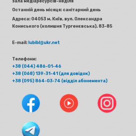
зала медіаресурсів-неділя
Останній день місяця: санітарний день
Адреса:
04053 м. Київ, вул. Олександра
Кониського (колишня Тургенєвська), 83-85
E-mail:
lubibl@ukr.net
Телефони:
+38 (044) 486-01-46
+38 (068) 139-31-41 (для довідок)
+38 (095) 864-03-74 (відділ абонемента)