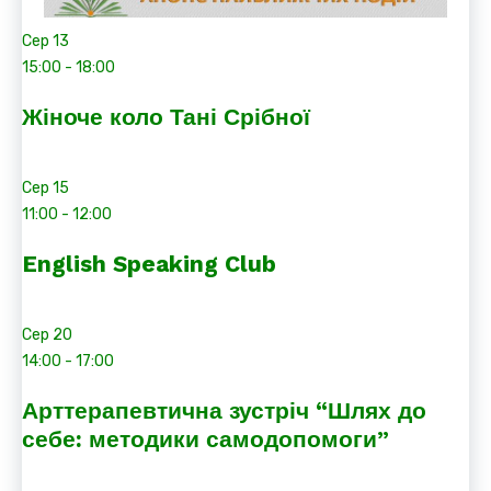
Сер
13
15:00
-
18:00
Жіноче коло Тані Срібної
Сер
15
11:00
-
12:00
English Speaking Club
Сер
20
14:00
-
17:00
Арттерапевтична зустріч “Шлях до
себе: методики самодопомоги”