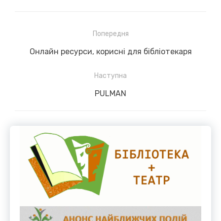
Навігація
Попередня
записів
Previous
Онлайн ресурси, корисні для бібліотекаря
post:
Наступна
Next
PULMAN
post: