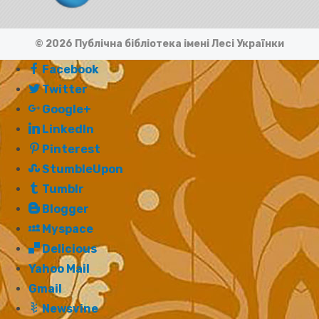
© 2026 Публічна бібліотека імені Лесі Українки
Facebook
Twitter
Google+
LinkedIn
Pinterest
StumbleUpon
Tumblr
Blogger
Myspace
Delicious
Yahoo Mail
Gmail
Newsvine