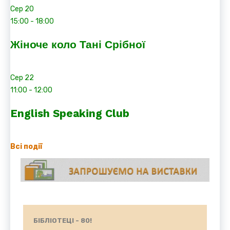
Сер
20
15:00
-
18:00
Жіноче коло Тані Срібної
Сер
22
11:00
-
12:00
English Speaking Club
Всі події
БІБЛІОТЕЦІ - 80!