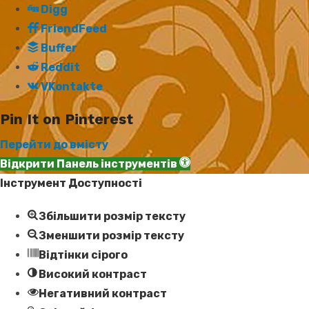
Digg
FriendFeed
Buffer
Reddit
VKontakte
Pin It on Pinterest
Перейти до вмісту
Відкрити Панель інструментів
Інструмент Доступності
Збільшити розмір тексту
Зменшити розмір тексту
Відтінки сірого
Високий контраст
Негативний контраст