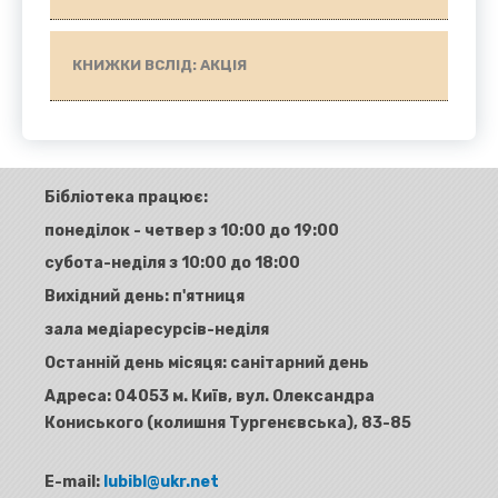
КНИЖКИ ВСЛІД: АКЦІЯ
Бібліотека працює:
понеділок - четвер з 10:00 до 19:00
субота-неділя з 10:00 до 18:00
Вихідний день: п'ятниця
зала медіаресурсів-неділя
Останній день місяця: санітарний день
Адреса:
04053 м. Київ, вул. Олександра
Кониського (колишня Тургенєвська), 83-85
E-mail:
lubibl@ukr.net