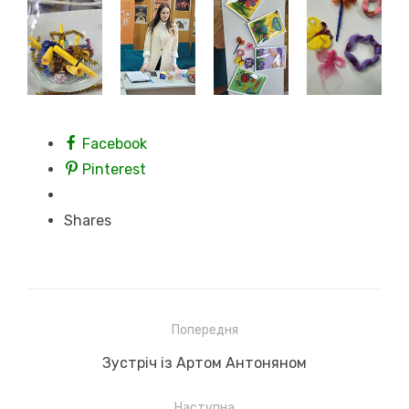
Facebook
Pinterest
Shares
Навігація
Попередня
записів
Previous
Зустріч із Артом Антоняном
post:
Наступна