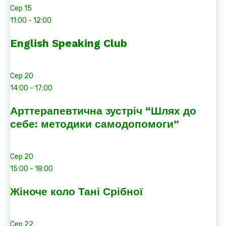
Сер
15
11:00
-
12:00
English Speaking Club
Сер
20
14:00
-
17:00
Арттерапевтична зустріч “Шлях до
себе: методики самодопомоги”
Сер
20
15:00
-
18:00
Жіноче коло Тані Срібної
Сер
22