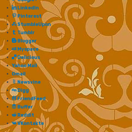
LinkedIn
Pinterest
StumbleUpon
Tumblr
Blogger
Myspace
Delicious
Yahoo Mail
Gmail
Newsvine
Digg
FriendFeed
Buffer
Reddit
VKontakte