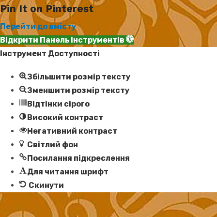
Pin It on Pinterest
Перейти до вмісту
Відкрити Панель інструментів
Інструмент Доступності
Збільшити розмір тексту
Зменшити розмір тексту
Відтінки сірого
Високий контраст
Негативний контраст
Світлий фон
Посилання підкреслення
Для читання шрифт
Скинути