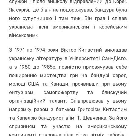
служби і після вишколу відправлений до Кореї.
Як скрізь, де б він не подорожував, бандура була
його супутницею і там теж. Він грав і співав
українські пісні американським і корейським
військовим»
З 1971 по 1974 роки Віктор Китастий викладав
українську літературу в Університеті Сан-Дієго,
а з 1980 до 1985р. повністю присвячував себе
поширенню мистецтва гри на бандурі серед
молоді США та Канади, проявивши при цьому
ентузіазм, самопожертву та блискучий
організаційний талант. Співпрацював у цьому
напрямку разом з батьком Григорієм Китастим
та Капелою бандуристів ім. Т. Шевченка. За його
сприянням та участю на американському
континенті створена ціла сітка літніх таборів-