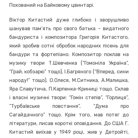
Похований на Байковому цвинтарі.
Віктор Китастий дуже глибоко і зворушливо
шанував пам’ять про свого батька – видатного
бандуриста і композитора Григорія Китастого,
який зробив сотні обробок народних пісень для
бандури та фортепіано. Композитор поклав на
музику твори Т.Шевченка (“Гомоніла Україна”,
“Грай, кобзарю” тощо), І.Багряного (“Вперед, сини
народу!” тощо), О.Олеся, М.Ситника, А.Малишка,
Яра Славутича, П.Карпенка-Криниці тощо. Склав
і власні музичні твори: “Гомін степів”, “Горлиця”,
“Турбаївське повстання”, “Дума про
Сагайдачного” тощо. Крім того, мав потяг до
літератури, писав короткі оповідання. До США Г.
Китастий виїхав у 1949 році, жив у Детройті,