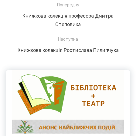
Навігація
Попередня
записів
Previous
Книжкова колекція професора Дмитра
post:
Степовика
Наступна
Next
Книжкова колекція Ростислава Пилипчука
post: