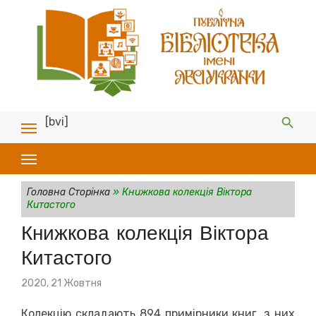
[bvi]
Головна Сторінка
»
Книжкова колекція Віктора
Китастого
Книжкова колекція Віктора
Китастого
Posted
2020, 21 Жовтня
on
Колекцію складають 894 примірники книг, з них