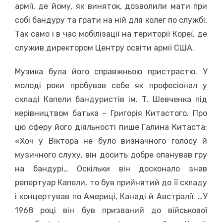
армії, де йому, як виняток, дозволили мати при
собі бандуру та грати на ній для колег по службі.
Так само і в час мобілізації на території Кореї, де
служив директором Центру освіти армії США.
Музика була його справжньою пристрастю. У
молоді роки пробував себе як професіонал у
складі Капели бандуристів ім. Т. Шевченка під
керівництвом батька – Григорія Китастого. Про
цю сферу його діяльності пише Галина Китаста:
«Хоч у Віктора не було визначного голосу й
музичного слуху, він досить добре опанував гру
на бандурі… Оскільки він досконало знав
репертуар Капели, то був прийнятий до її складу
і концертував по Америці, Канаді й Австралії. …У
1968 році він був призваний до військової