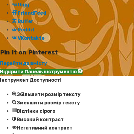
Digg
FriendFeed
Buffer
Reddit
VKontakte
Pin It on Pinterest
Перейти до вмісту
Відкрити Панель інструментів
Інструмент Доступності
Збільшити розмір тексту
Зменшити розмір тексту
Відтінки сірого
Високий контраст
Негативний контраст