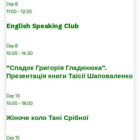
Сер
8
11:00
-
12:00
English Speaking Club
Сер
8
15:00
-
16:30
“Спадок Григорія Гладинюка”.
Презентація книги Таїсії Шаповаленко
Сер
13
15:00
-
18:00
Жіноче коло Тані Срібної
Сер
15