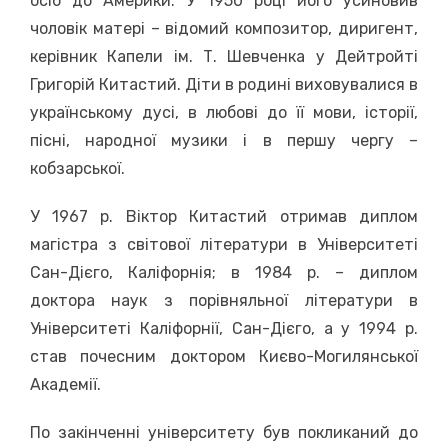
осіб до Америки. У 1950 році його усиновив
чоловік матері – відомий композитор, диригент,
керівник Капели ім. Т. Шевченка у Дейтройті
Григорій Китастий. Діти в родині виховувалися в
українському дусі, в любові до її мови, історії,
пісні, народної музики і в першу чергу –
кобзарської.
У 1967 р. Віктор Китастий отримав диплом
магістра з світової літератури в Університеті
Сан-Дієго, Каліфорнія; в 1984 р. – диплом
доктора наук з порівняльної літератури в
Університеті Каліфорнії, Сан-Дієго, а у 1994 р.
став почесним доктором Києво-Могилянської
Академії.
По закінченні університету був покликаний до