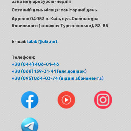
зала медіаресурсів-неділя
Останній день місяця: санітарний день
Адреса:
04053 м. Київ, вул. Олександра
Кониського (колишня Тургенєвська), 83-85
E-mail:
lubibl@ukr.net
Телефони:
+38 (044) 486-01-46
+38 (068) 139-31-41 (для довідок)
+38 (095) 864-03-74 (відділ абонемента)