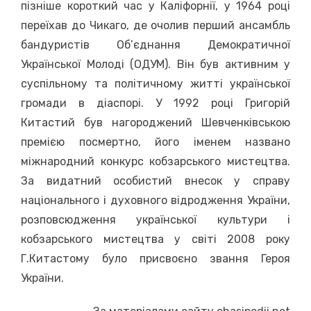
пізніше короткий час у Каліфорнії, у 1964 році
переїхав до Чикаго, де очолив перший ансамбль
бандуристів Об’єднання Демократичної
Української Молоді (ОДУМ). Він був активним у
суспільному та політичному житті української
громади в діаспорі. У 1992 році Григорій
Китастий був нагороджений Шевченківською
премією посмертно, його іменем названо
міжнародний конкурс кобзарського мистецтва.
За видатний особистий внесок у справу
національного і духовного відродження України,
розповсюдження української культури і
кобзарського мистецтва у світі 2008 року
Г.Китастому було присвоєно звання Героя
України.