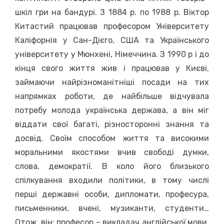
шкіл гри на бандурі. З 1884 р. по 1988 р. Віктор
Китастий працював професором Університету
Каліфорнія у Сан-Дієго, США та Українського
університету у Мюнхені, Німеччина. З 1990 р і до
кінця свого життя жив і працював у Києві,
займаючи найрізноманітніші посади на тих
напрямках роботи, де найбільше відчувала
потребу молода українська держава, а він міг
віддати свої багаті, різносторонні знання та
досвід. Своїм способом життя та високими
моральними якостями вчив свободі думки,
слова, демократії. В коло його близького
спілкування входили політики, в тому числі
перші державні особи, дипломати, професура,
письменники, вчені, музиканти, студенти…
Отож, він: професор – викладач англійської мови,