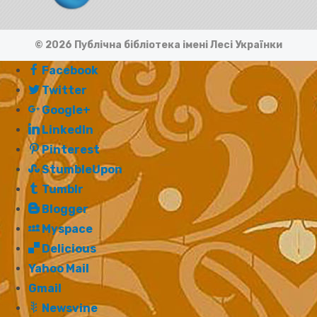
© 2026 Публічна бібліотека імені Лесі Українки
Facebook
Twitter
Google+
LinkedIn
Pinterest
StumbleUpon
Tumblr
Blogger
Myspace
Delicious
Yahoo Mail
Gmail
Newsvine