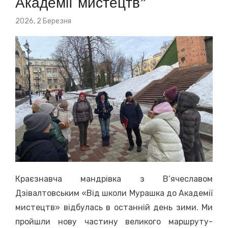
Академії мистецтв”
Posted
2026, 2 Березня
on
Краєзнавча мандрівка з В’ячеславом
Дзівалтовським «Від школи Мурашка до Академії
мистецтв» відбулась в останній день зими. Ми
пройшли нову частину великого маршруту-