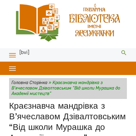
[bvi]
Головна Сторінка
»
Краєзнавча мандрівка з
В’ячеславом Дзівалтовським “Від школи Мурашка до
Академії мистецтв”
Краєзнавча мандрівка з
В’ячеславом Дзівалтовським
“Від школи Мурашка до