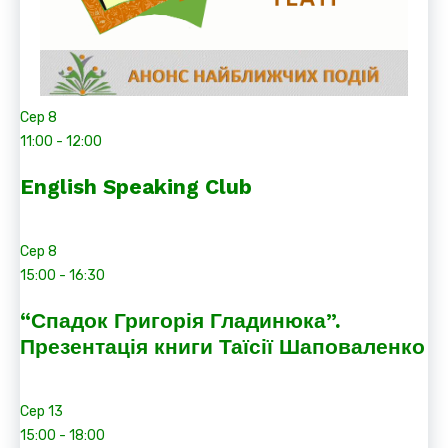
Сер
8
11:00
-
12:00
English Speaking Club
Сер
8
15:00
-
16:30
“Спадок Григорія Гладинюка”.
Презентація книги Таїсії Шаповаленко
Сер
13
15:00
-
18:00