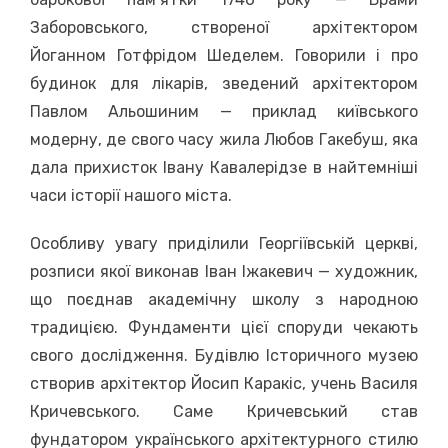
Заборовського, створеної архітектором
Йоганном Готфрідом Шеделем. Говорили і про
будинок для лікарів, зведений архітектором
Павлом Альошиним — приклад київського
модерну, де свого часу жила Любов Гакебуш, яка
дала прихисток Івану Кавалерідзе в найтемніші
часи історії нашого міста.
Особливу увагу приділили Георгіївській церкві,
розписи якої виконав Іван Іжакевич — художник,
що поєднав академічну школу з народною
традицією. Фундаменти цієї споруди чекають
свого дослідження. Будівлю Історичного музею
створив архітектор Йосип Каракіс, учень Василя
Кричевського. Саме Кричевський став
фундатором українського архітектурного стилю