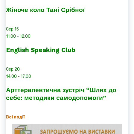
Жіноче коло Тані Срібної
Сер
15
11:00
-
12:00
English Speaking Club
Сер
20
14:00
-
17:00
Арттерапевтична зустріч “Шлях до
себе: методики самодопомоги”
Всі події