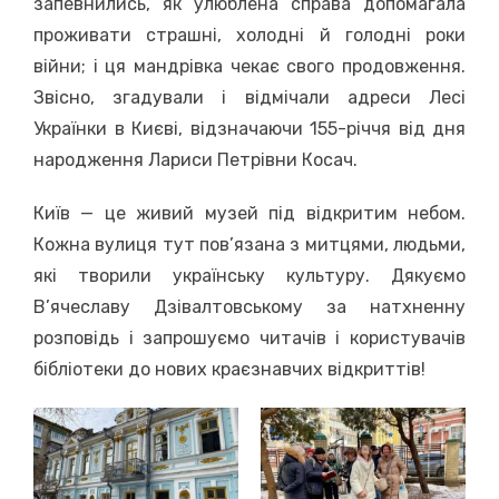
запевнились, як улюблена справа допомагала
проживати страшні, холодні й голодні роки
війни; і ця мандрівка чекає свого продовження.
Звісно, згадували і відмічали адреси Лесі
Українки в Києві, відзначаючи 155-річчя від дня
народження Лариси Петрівни Косач.
Київ — це живий музей під відкритим небом.
Кожна вулиця тут пов’язана з митцями, людьми,
які творили українську культуру. Дякуємо
В’ячеславу Дзівалтовському за натхненну
розповідь і запрошуємо читачів і користувачів
бібліотеки до нових краєзнавчих відкриттів!