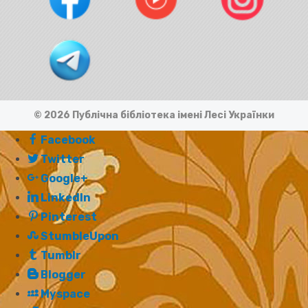
© 2026 Публічна бібліотека імені Лесі Українки
Facebook
Twitter
Google+
LinkedIn
Pinterest
StumbleUpon
Tumblr
Blogger
Myspace