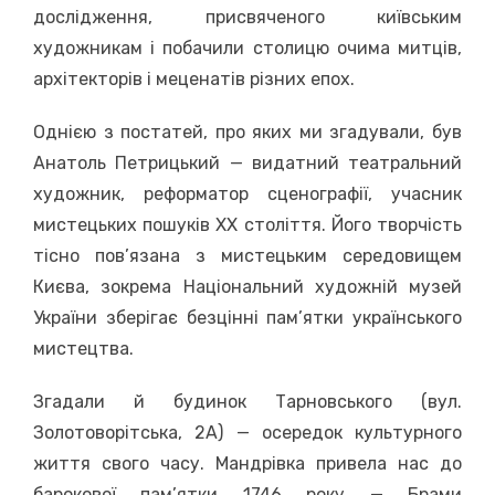
дослідження, присвяченого київським
художникам і побачили столицю очима митців,
архітекторів і меценатів різних епох.
Однією з постатей, про яких ми згадували, був
Анатоль Петрицький — видатний театральний
художник, реформатор сценографії, учасник
мистецьких пошуків ХХ століття. Його творчість
тісно пов’язана з мистецьким середовищем
Києва, зокрема Національний художній музей
України зберігає безцінні пам’ятки українського
мистецтва.
Згадали й будинок Тарновського (вул.
Золотоворітська, 2А) — осередок культурного
життя свого часу. Мандрівка привела нас до
барокової пам’ятки 1746 року — Брами