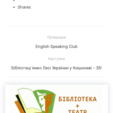
Shares
Навігація
Попередня
записів
Previous
English Speaking Club
post:
Наступна
Next
Бібліотеці імені Лесі Українки у Кишиневі – 35!
post: