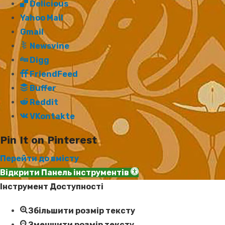
Delicious
Yahoo Mail
Gmail
Newsvine
Digg
FriendFeed
Buffer
Reddit
VKontakte
Pin It on Pinterest
Перейти до вмісту
Відкрити Панель інструментів
Інструмент Доступності
Збільшити розмір тексту
Зменшити розмір тексту